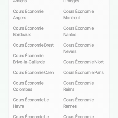
Amiens
Limoges
s’agisse d’une aide méthodologique ponctuelle
ou d’un accompagnement régulier tout au long
Cours Économie
Cours Économie
de l’année scolaire.
Angers
Montreuil
L’éventail de cours couvre tous les niveaux – du
Cours Économie
Cours Économie
collégien curieux aux étudiants universitaires
Bordeaux
Nantes
spécialisés – avec toujours cet engagement :
Cours Économie Brest
Cours Économie
offrir un enseignement personnalisé qui répond
Nevers
précisément aux besoins individuels. Ainsi,
Cours Économie
chaque parcours est unique car il est co-
Brive-la-Gaillarde
Cours Économie Niort
construit entre l’élève, sa famille et le
professeur
particulier
choisi.
Cours Économie Caen
Cours Économie Paris
Avantages des cours particuliers
Cours Économie
Cours Économie
Colombes
Reims
d’économie pour les élèves Malouins
Cours Économie Le
Cours Économie
Personnalisation de l’enseignement
Havre
Rennes
La personnalisation est le
maître-mot
qui
Cours Économie Le
Cours Économie