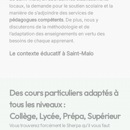
locaux, la demande pour le soutien scolaire et la
manière de s’adjoindre des services de
pédagogues compétents
. De plus, nous y
discuterons de la méthodologie et de
l’adaptation des enseignements en vertu des
besoins de chaque apprenant.
Le contexte éducatif à Saint-Malo
Les établissements proposant des cursus en
économie
À Saint-Malo, les lycéens désireux d’embrasser
Des cours particuliers adaptés à
les sciences économiques et sociales disposent
de
structures d’enseignement solides
pour
tous les niveaux :
forger leurs connaissances. Les établissements
Collège, Lycée, Prépa, Supérieur
secondaires de la région, conscients des enjeux
que représente une solide formation en
Vous trouverez forcément le Sherpa qu'il vous faut
économie dans le monde contemporain, offrent