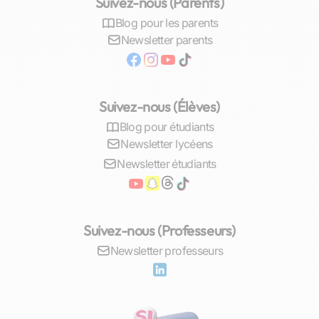
Suivez-nous (Parents)
une préparation optimale. Grâce à cela,
nombreux sont nos élèves qui voient leur
Blog pour les parents
moyenne s’accroître significativement, certains
Newsletter parents
gagnant jusqu’à 4 à 6 points supplémentaires.
C’est donc avec
assurance
et
sérénité
que
chaque étudiant Malouin peut aborder ses
Suivez-nous (Élèves)
examens et tracer sa route vers le succès
académique.
Blog pour étudiants
Newsletter lycéens
Comment trouver des cours particuliers
Newsletter étudiants
d’économie à Saint-Malo
Les ressources locales et en ligne
Suivez-nous (Professeurs)
À Saint-Malo, l’accès à un enseignement de
Newsletter professeurs
qualité en économie est une préoccupation
majeure pour bon nombre de familles.
Heureusement, la ville regorge de ressources
permettant de trouver le
soutien scolaire