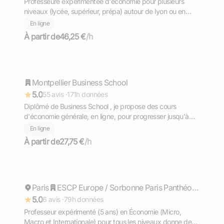
Professeure expérimentée d'économie pour plusieurs
niveaux (lycée, supérieur, prépa) autour de lyon ou en
ligne
En ligne
À partir de
46,25 €
/h
Thomas
Montpellier Business School
Répond rapidement
5.0
55 avis ·
171h données
Diplômé de Business School , je propose des cours
d'économie générale, en ligne, pour progresser jusqu'à
l'obtention de l'examen final.
En ligne
À partir de
27,75 €
/h
Rhea
Paris
Répond rapidement
ESCP Europe / Sorbonne Paris Panthéon 1
5.0
6 avis ·
79h données
Professeur expérimenté (5 ans) en Économie (Micro,
Macro et Internationale) pour tous les niveaux donne des