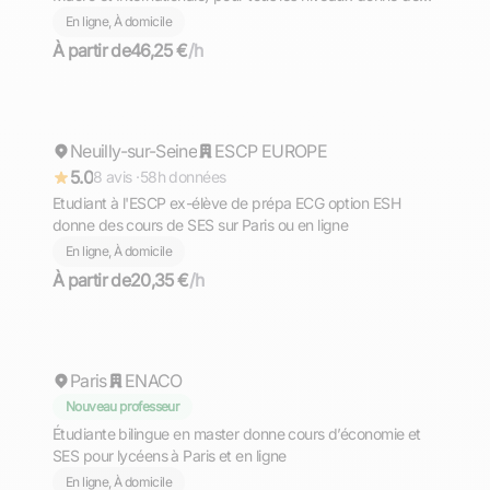
cours à Paris et en ligne
En ligne, À domicile
À partir de
46,25 €
/h
Maxime
Neuilly-sur-Seine
Répond rapidement
ESCP EUROPE
5.0
8 avis ·
58h données
Etudiant à l'ESCP ex-élève de prépa ECG option ESH
donne des cours de SES sur Paris ou en ligne
En ligne, À domicile
À partir de
20,35 €
/h
Téné
Paris
Répond rapidement
ENACO
Nouveau professeur
Étudiante bilingue en master donne cours d’économie et
SES pour lycéens à Paris et en ligne
En ligne, À domicile