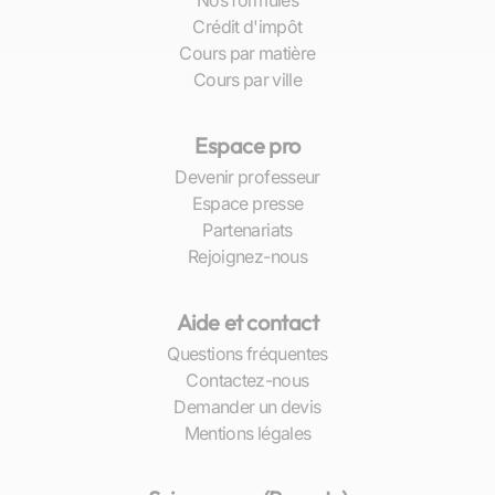
Nos formules
installés ou connectés depuis n’importe quel lieu
Crédit d'impôt
grâce au numérique.
Cours par matière
Cours par ville
Préparation aux examens et concours locaux
Lorsque viennent les échéances académiques
Espace pro
telles que le baccalauréat ou les concours
Devenir professeur
d’entrée aux grandes écoles, nos cours
Espace presse
particuliers se transforment en véritables
Partenariats
séances stratégiques. Les enseignants qualifiés
Rejoignez-nous
de Sherpas.com ciblent efficacement les
compétences requises pour ces défis
Aide et contact
importants. Ils fournissent non seulement un
soutien scolaire intensif, mais également une
Questions fréquentes
préparation méthodologique pointue.
Contactez-nous
Demander un devis
Nos stages intensifs pendant les vacances
Mentions légales
scolaires sont conçus pour offrir une immersion
totale dans l’univers économique et assurer ainsi