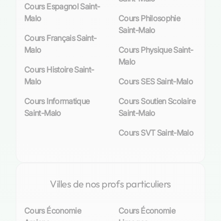
Cours Espagnol Saint-
sociales, matière stratégique pour leur avenir
Malo
Cours Philosophie
académique et professionnel.
Saint-Malo
Cours Français Saint-
Au cœur de cette quête d’excellence, les cours
Malo
Cours Physique Saint-
particuliers dispensés par des
enseignants
Malo
qualifiés
se révèlent être un levier pédagogique
Cours Histoire Saint-
puissant. Ces séances permettent non
Malo
Cours SES Saint-Malo
seulement une meilleure assimilation du
Cours Informatique
Cours Soutien Scolaire
programme scolaire, mais aussi une préparation
Saint-Malo
Saint-Malo
adéquate aux divers examens, tels que le
baccalauréat ES, où l’économie occupe une
Cours SVT Saint-Malo
place prépondérante.
Chez Sherpas.com, nous comprenons cette
nécessité et mettons à disposition des familles
malouines nos
professeurs compétents
,
Villes de nos profs particuliers
passionnés par la transmission du savoir
économique. Chaque enseignant propose une
Cours Économie
Cours Économie
méthode adaptée au profil de son élève, qu’il