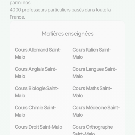
parmi nos
des programmes enrichissants et conformes
4000 professeurs particuliers basés dans toute la
aux directives de l’Éducation nationale. Les
France.
élèves peuvent ainsi s’imprégner des principes
fondamentaux de l’économie et acquérir un
Matières enseignées
esprit critique essentiel
à la compréhension des
dynamiques socio-économiques actuelles.
Cours Allemand Saint-
Cours Italien Saint-
La demande de soutien scolaire en économie à
Malo
Malo
Saint-Malo
Cours Anglais Saint-
Cours Langues Saint-
Malo
Malo
La ville corsaire n’est pas en reste quant à la
demande croissante pour un accompagnement
Cours Biologie Saint-
Cours Maths Saint-
personnalisé dans ce domaine. Parents et élèves
Malo
Malo
reconnaissent unanimement l’importance d’un
suivi sur mesure qui vient épauler le travail
Cours Chimie Saint-
Cours Médecine Saint-
accompli en classe. Le soutien scolaire devient
Malo
Malo
ainsi une
ressource précieuse
pour les élèves
Cours Droit Saint-Malo
Cours Orthographe
souhaitant exceller ou simplement consolider
Saint-Malo
leurs acquis en sciences économiques et