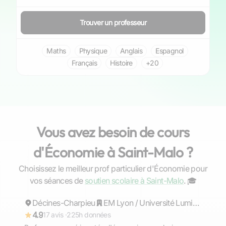
Trouver un professeur
Maths
Physique
Anglais
Espagnol
Français
Histoire
+20
Vous avez besoin de cours
d'Économie à Saint-Malo ?
Choisissez le meilleur prof particulier d'Économie pour
Cécile
vos séances de
soutien scolaire à Saint-Malo
. ‍🎓
Décines-Charpieu
Répond rapidement
EM Lyon / Université Lumière Lyon II
4.9
17 avis ·
225h données