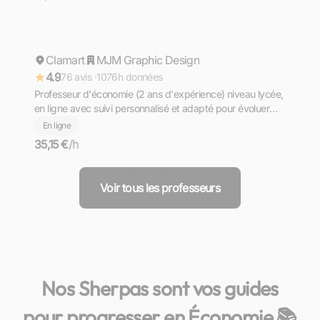
Floran
Clamart
Répond rapidement
MJM Graphic Design
4.9
76 avis ·
1076h données
Professeur d'économie (2 ans d'expérience) niveau lycée,
en ligne avec suivi personnalisé et adapté pour évoluer
rapidement
En ligne
35,15 €
/h
Voir tous les professeurs
Nos Sherpas sont vos guides
pour progresser en Économie 📚