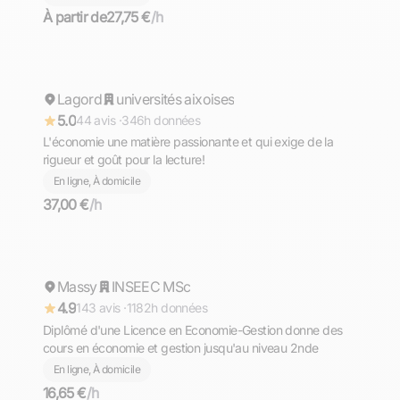
À partir de
27,75 €
/h
Sylvie
Lagord
Répond rapidement
universités aixoises
5.0
44 avis ·
346h données
L'économie une matière passionante et qui exige de la
rigueur et goût pour la lecture!
En ligne, À domicile
37,00 €
/h
Anouar
Massy
Répond rapidement
INSEEC MSc
4.9
143 avis ·
1182h données
Diplômé d'une Licence en Economie-Gestion donne des
cours en économie et gestion jusqu'au niveau 2nde
En ligne, À domicile
16,65 €
/h