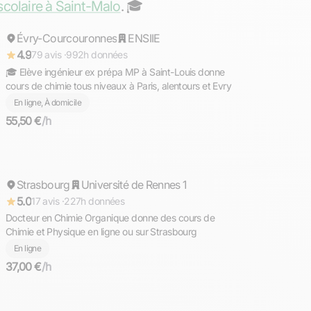
scolaire à Saint-Malo
. ‍🎓
Évry-Courcouronnes
Répond rapidement
ENSIIE
4.9
79 avis ·
992h données
🎓 Elève ingénieur ex prépa MP à Saint-Louis donne
cours de chimie tous niveaux à Paris, alentours et Evry
En ligne, À domicile
55,50 €
/h
David
Strasbourg
Répond rapidement
Université de Rennes 1
5.0
17 avis ·
227h données
Docteur en Chimie Organique donne des cours de
Chimie et Physique en ligne ou sur Strasbourg
En ligne
37,00 €
/h