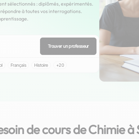
ent sélectionnés : diplômés, expérimentés.
épondre à toutes vos interrogations.
pprentissage.
Trouver un professeur
ol
Français
Histoire
+20
esoin de cours de Chimie à 
Komlan Armand