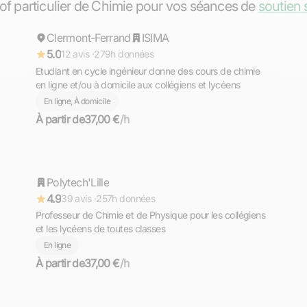
rof particulier de Chimie pour vos séances de
soutien 
Clermont-Ferrand
Répond rapidement
ISIMA
5.0
12 avis ·
279h données
Etudiant en cycle ingénieur donne des cours de chimie
en ligne et/ou à domicile aux collégiens et lycéens
En ligne, À domicile
À partir de
37,00 €
/h
Grégory
Polytech'Lille
Répond rapidement
4.9
39 avis ·
257h données
Professeur de Chimie et de Physique pour les collégiens
et les lycéens de toutes classes
En ligne
À partir de
37,00 €
/h
Amir