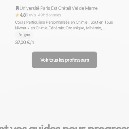
Université Paris Est Créteil Val de Marne
Répond rapidement
4.8
6 avis ·
49h données
Cours Particuliers Personnalisés en Chimie : Soutien Tous
Niveaux en Chimie Générale, Organique, Minérale,
Physique, Polymères, Biochimie et Plus, pour Collège,
En ligne
Lycée et Enseignement Supérieur
37,00 €
/h
Voir tous les professeurs
t vos guides pour progres