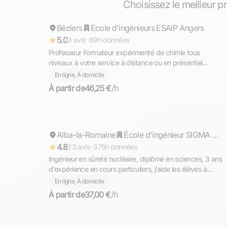
Choisissez le meilleur p
Béziers
Répond rapidement
Ecole d'ingénieurs ESAIP Angers
5.0
3 avis ·
69h données
Professeur Formateur expérimenté de chimie tous
niveaux à votre service à distance ou en présentiel
(Béziers)
En ligne, À domicile
À partir de
46,25 €
/h
Lucas
Alba-la-Romaine
Répond rapidement
École d'ingénieur SIGMA Clermont
4.8
23 avis ·
375h données
Ingénieur en sûreté nucléaire, diplômé en sciences, 3 ans
d’expérience en cours particuliers, j’aide les élèves à
reprendre confiance et à progresser en physique-chimie
En ligne, À domicile
pour tous les niveaux avec une méthode claire,
À partir de
37,00 €
/h
structurée et adaptée aux contrôles
Pierre-Louis