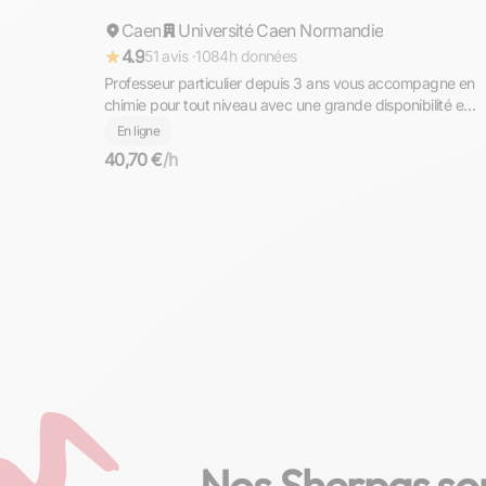
Caen
Répond rapidement
Université Caen Normandie
4.9
51 avis ·
1084h données
Professeur particulier depuis 3 ans vous accompagne en
chimie pour tout niveau avec une grande disponibilité et
beaucoup de pédagogie.
En ligne
40,70 €
/h
Nos Sherpas son