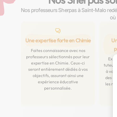
Nos professeurs Sherpas à Saint-Malo redé
où 
Une expertise forte en Chimie
Un
p
Faites connaissance avec nos
professeurs sélectionnés pour leur
Expl
expertise en Chimie. Ceux-ci
tuteurs
seront entièrement dédiés à vos
à vous
objectifs, assurant ainsi une
des co
expérience éducative
les ni
personnalisée.