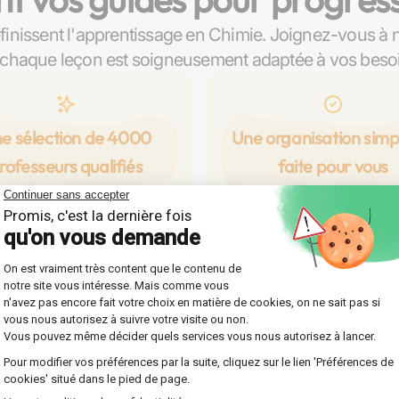
finissent l'apprentissage en Chimie. Joignez-vous à 
chaque leçon est soigneusement adaptée à vos beso
e sélection de 4000
Une organisation simpl
rofesseurs qualifiés
faite pour vous
orez notre vaste réseau du
Profitez d'une organisation f
 qualifiés à Saint-Malo, prêts
efficace, conçue spécialem
 guider en Chimie à travers
vous permettre de vous foc
urs personnalisés pour tous
entièrement sur votre prog
veaux : collège, lycée, prépa,
en Chimie. Au choix, des co
université.
de chez vous ou en lign