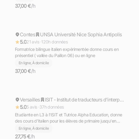
37,00 €
/h
Cathy
Contes
Répond rapidement
UNSA Université Nice Sophia Antipolis
5.0
21 avis ·
120h données
Formatrice bilingue italien expérimentée donne cours en
présentiel ( vallée du Paillon 06) ou en ligne
En ligne, À domicile
37,00 €
/h
Lise
Versailles
Répond rapidement
ISIT - Institut de traducteurs d'interprètes et de relations internationales
5.0
5 avis ·
37h données
Etudiante en L3 à l'ISIT et Tutrice Alpha Education, donne
des cours d'italien pour les élèves de primaire jusqu'en
études supèrieures. N'hésitez pas à me contacter en cas
En ligne, À domicile
de demande particulière, je serai ravie d'y répondre.
27,75 €
/h