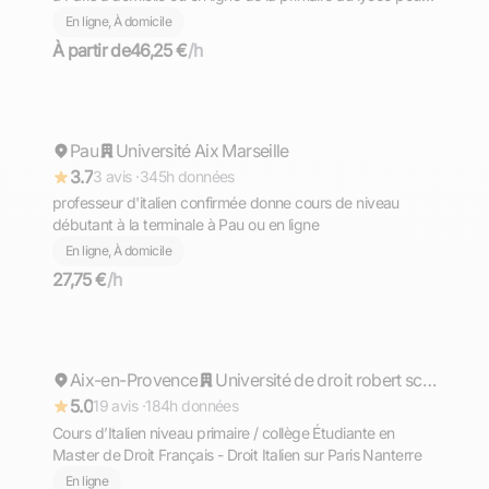
cours d'italien
En ligne, À domicile
À partir de
46,25 €
/h
Marie-Noëlle
Pau
Répond rapidement
Université Aix Marseille
3.7
3 avis ·
345h données
professeur d'italien confirmée donne cours de niveau
débutant à la terminale à Pau ou en ligne
En ligne, À domicile
27,75 €
/h
Coralie
Aix-en-Provence
Répond rapidement
Université de droit robert schuman aix en provence
5.0
19 avis ·
184h données
Cours d’Italien niveau primaire / collège Étudiante en
Master de Droit Français - Droit Italien sur Paris Nanterre
En ligne