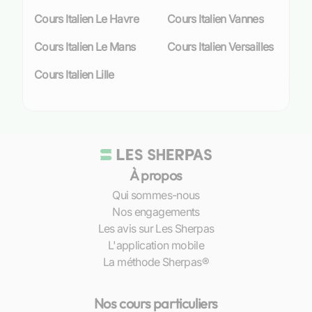
commerciaux, le programme est ajusté selon
Cours Italien Le Havre
Cours Italien Vannes
vos aspirations.
Cours Italien Le Mans
Cours Italien Versailles
Flexibilité et adaptation au rythme de l’élève
Cours Italien Lille
Les contraintes temporelles ne doivent pas être
un frein à votre désir d’apprendre l’italien. C’est
pourquoi les cours particuliers s’avèrent être
une solution idéale pour ceux qui mènent une
vie bien remplie. À Saint-Malo, que vous soyez
étudiant avec un emploi du temps fluctuant ou
À propos
professionnel souvent en déplacement, vous
Qui sommes-nous
pouvez choisir entre des
cours à domicile ou en
Nos engagements
ligne
, selon ce qui convient le mieux à votre
Les avis sur Les Sherpas
routine quotidienne. La flexibilité offerte par ces
L'application mobile
formats permet une organisation optimale et
La méthode Sherpas®
évite le stress lié aux déplacements inutiles. De
plus, cette adaptabilité favorise une meilleure
Nos cours particuliers
concentration et donc un apprentissage plus