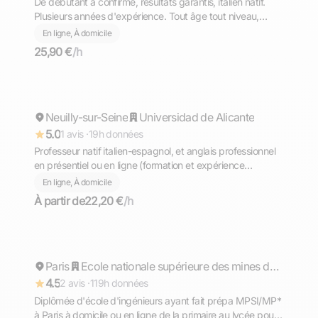
De débutant à confirmé, résultats garantis, italien natif.
Plusieurs années d'expérience. Tout âge tout niveau,
diplômé du Bac avec Option Internationale Italien,
En ligne, À domicile
l'équivalent de la Maturità (bac italien)
25,90 €
/h
Daniele Vittorio
Neuilly-sur-Seine
Répond rapidement
Universidad de Alicante
5.0
1 avis ·
19h données
Professeur natif italien-espagnol, et anglais professionnel
en présentiel ou en ligne (formation et expérience
internationale en business)
En ligne, À domicile
À partir de
22,20 €
/h
Helene
Paris
Répond rapidement
Ecole nationale supérieure des mines de Saint-Etienne - site de Gardanne
4.5
2 avis ·
119h données
Diplômée d'école d'ingénieurs ayant fait prépa MPSI/MP*
à Paris à domicile ou en ligne de la primaire au lycée pour