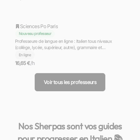
Deva
Sciences Po Paris
Nouveau professeur
Professeure de langue en ligne : Italien tous niveaux
(collège, lycée, supérieur, autre), grammaire et
conversation
En ligne
16,65 €
/h
Voir tous les professeurs
Nos Sherpas sont vos guides
pour progresser en Italien 📚