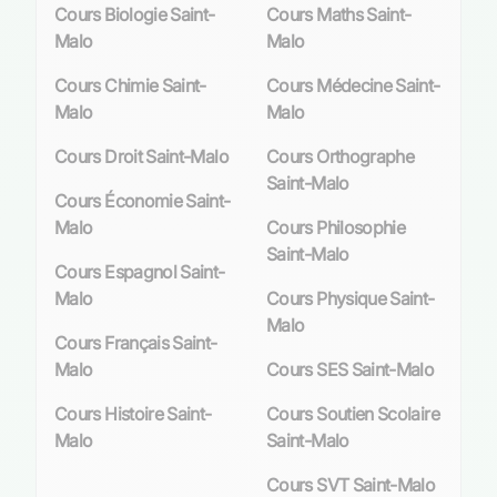
approche
sur mesure
qui s’adapte aux
Cours Biologie Saint-
Cours Maths Saint-
motivations spécifiques de chaque apprenant.
Malo
Malo
Ainsi, que vous soyez étudiant souhaitant
perfectionner vos compétences linguistiques ou
Cours Chimie Saint-
Cours Médecine Saint-
professionnel cherchant à enrichir votre CV, les
Malo
Malo
cours d’italien personnalisés sont conçus pour
Cours Droit Saint-Malo
Cours Orthographe
répondre efficacement à vos aspirations.
Saint-Malo
Cours Économie Saint-
Cette ville portuaire, connue pour son
Malo
Cours Philosophie
dynamisme et son ouverture sur le monde,
Saint-Malo
reconnaît l’apprentissage des langues comme
Cours Espagnol Saint-
un
atout indéniable
. Les cours particuliers
Malo
Cours Physique Saint-
d’italien y trouvent donc naturellement leur
Malo
place en tant que moyen privilégié pour
Cours Français Saint-
maîtriser non seulement la langue, mais aussi
Malo
Cours SES Saint-Malo
pour s’imprégner de la richesse culturelle qu’elle
Cours Histoire Saint-
Cours Soutien Scolaire
véhicule.
Malo
Saint-Malo
Avantages des cours particuliers d’italien
Cours SVT Saint-Malo