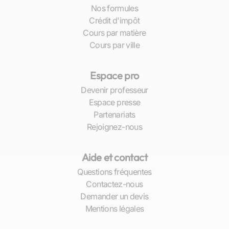
rapide et plus agréable.
Nos formules
Crédit d'impôt
Au cœur de la cité corsaire, embrassez
Cours par matière
pleinement l’opportunité d’un enseignement
Cours par ville
individualisé où le professeur s’accorde avec
votre rythme personnel d’apprentissage. Les
Espace pro
séances peuvent évoluer au fil du temps pour
suivre vos progrès et continuer à stimuler votre
Devenir professeur
intérêt pour la langue italienne. Loin des cours
Espace presse
magistraux standardisés, ici chaque session est
Partenariats
une invitation au voyage culturel tout droit vers
Rejoignez-nous
les rives ensoleillées de l’Italie.
Aide et contact
Comment trouver un professeur d’italien
Questions fréquentes
à Saint-Malo
Contactez-nous
Demander un devis
Les critères de sélection d’un bon professeur
Mentions légales
La quête du professeur idéal pour des cours