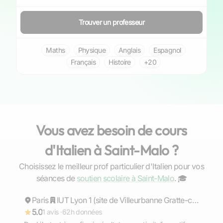
Trouver un professeur
Maths
Physique
Anglais
Espagnol
Français
Histoire
+20
Vous avez besoin de cours
d'Italien à Saint-Malo ?
Choisissez le meilleur prof particulier d'Italien pour vos
Matteo
séances de
soutien scolaire à Saint-Malo
. ‍🎓
Paris
Répond rapidement
IUT Lyon 1 (site de Villeurbanne Gratte-ciel)
5.0
1 avis ·
62h données