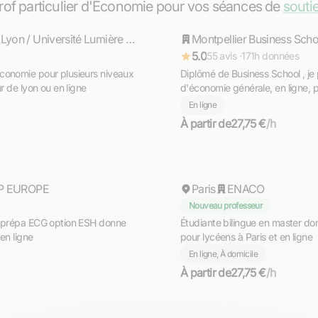
prof particulier d'Économie pour vos séances de
souti
EM Lyon / Université Lumière Lyon II
Montpellier Business Scho
Répond rapidement
5.0
55 avis ·
171h données
conomie pour plusieurs niveaux
Diplômé de Business School , je
r de lyon ou en ligne
d'économie générale, en ligne, 
l'obtention de l'examen final.
En ligne
À partir de
27,75 €
/h
Téné
P EUROPE
Paris
Répond rapidement
ENACO
Nouveau professeur
e prépa ECG option ESH donne
Étudiante bilingue en master d
en ligne
pour lycéens à Paris et en ligne
En ligne, À domicile
À partir de
27,75 €
/h
Rhea