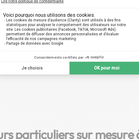
s qualifiés à Roanne, prêts à
efficace, conçue spécialem
uider en Économie à travers
vous permettre de vous foc
urs personnalisés pour tous
entièrement sur votre prog
veaux : collège, lycée, prépa,
en Économie. Au choix, des
université.
près de chez vous ou en l
s particuliers sur mesure