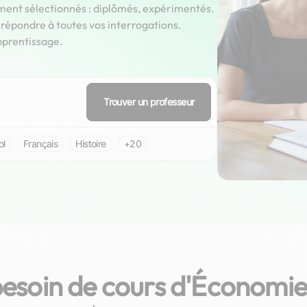
ment sélectionnés : diplômés, expérimentés.
épondre à toutes vos interrogations.
pprentissage.
Trouver un professeur
ol
Français
Histoire
+20
besoin de cours d'Économie
Thomas