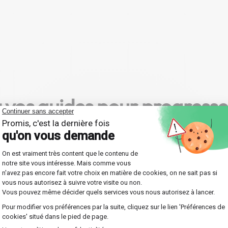
 vos guides pour progress
ssent l'apprentissage en Économie. Joignez-vous à 
chaque leçon est soigneusement adaptée à vos beso
e sélection de 4000
Une organisation simpl
rofesseurs qualifiés
faite pour vous
orez notre vaste réseau du
Profitez d'une organisation f