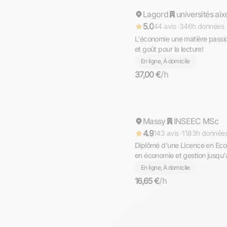
Lagord
Répond rapidement
universités aix
5.0
44 avis ·
346h données
L'économie une matière passio
et goût pour la lecture!
En ligne, À domicile
37,00 €
/h
Anouar
Massy
Répond rapidement
INSEEC MSc
4.9
143 avis ·
1183h donnée
Diplômé d'une Licence en Ec
en économie et gestion jusqu
En ligne, À domicile
16,65 €
/h