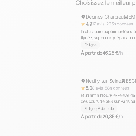
Choisissez le meilleur 
Décines-Charpieu
Répond rapidement
4.9
17 avis ·
225h données
Professeure expérimentée d'é
(lycée, supérieur, prépa) autou
En ligne
À partir de
46,25 €
/h
Maxime
Neuilly-sur-Seine
Répond rapidement
ESC
5.0
8 avis ·
58h données
Etudiant à l'ESCP ex-élève d
des cours de SES sur Paris ou 
En ligne, À domicile
À partir de
20,35 €
/h
Sylvie