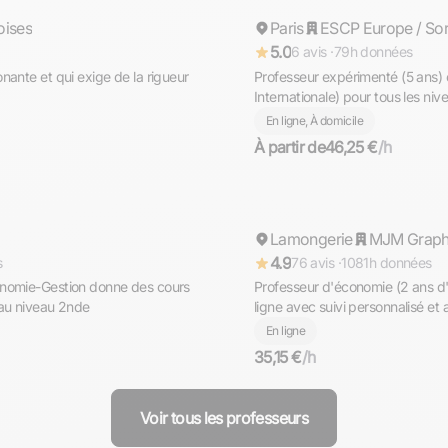
oises
Paris
Répond rapidement
ESCP Europe / Sor
5.0
6 avis ·
79h données
nante et qui exige de la rigueur
Professeur expérimenté (5 ans)
Internationale) pour tous les niveaux donne des cours à Paris
et en ligne
En ligne, À domicile
À partir de
46,25 €
/h
Floran
Lamongerie
Répond rapidement
MJM Graph
4.9
s
76 avis ·
1081h données
onomie-Gestion donne des cours
Professeur d'économie (2 ans d'
'au niveau 2nde
ligne avec suivi personnalisé et
rapidement
En ligne
35,15 €
/h
Voir tous les professeurs