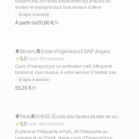
Etudiant issu de classe préparatoire qui propose du
soutien en espagnol pour tous niveaux d'élève
En ligne, À domicile
À partir de
20,90 €
/h
Alain
Béziers
Répond rapidement
Ecole d'ingénieurs ESAIP Angers
5.0
3 avis ·
69h données
Cours d'espagnol par un professeur natif, bilingue et
binational, tous niveaux, à votre service! N'hésitez pas
En ligne, À domicile
53,20 €
/h
Edward Santiago
Paris
Répond rapidement
EHESS (École des hautes études en sciences sociales)
5.0
1 avis ·
34h données
Étudiant en Philosophie à Paris, M1 Philosophie du
Langage et de l’Esprit, donne cours d’Espagnol tous