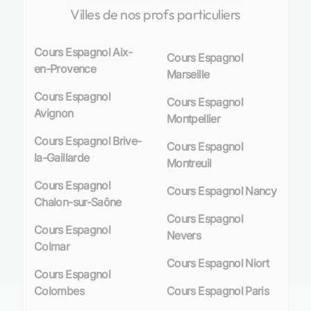
Villes de nos profs particuliers
par un accompagnement
sur mesure
.
Cet environnement éducatif favorise non
Cours Espagnol Aix-
Cours Espagnol
seulement une meilleure assimilation du
en-Provence
Marseille
vocabulaire et des règles grammaticales, mais
encourage également la
confiance en soi
Cours Espagnol
Cours Espagnol
lorsqu’il est question de prendre la parole en
Avignon
Montpellier
public. Que ce soit pour une préparation aux
Cours Espagnol Brive-
examens ou simplement pour améliorer ses
Cours Espagnol
la-Gaillarde
compétences générales en espagnol, Roanne
Montreuil
offre toutes les ressources nécessaires pour un
Cours Espagnol
Cours Espagnol Nancy
apprentissage complet et personnalisé.
Chalon-sur-Saône
Cours Espagnol
Avantages des cours particuliers
Cours Espagnol
Nevers
d’espagnol à Roanne
Colmar
Cours Espagnol Niort
Cours Espagnol
Personnalisation de l’apprentissage
Colombes
Cours Espagnol Paris
La personnalisation est le maître-mot des cours