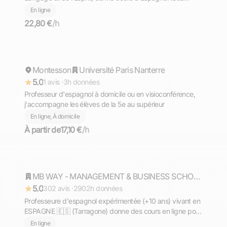
niveaux, en présentiel et en ligne
En ligne
22,80 €
/h
Myriam
Montesson
Répond rapidement
Université Paris Nanterre
5.0
1 avis ·
3h données
Professeur d'espagnol à domicile ou en visioconférence,
j'accompagne les élèves de la 5e au supérieur
En ligne, À domicile
À partir de
17,10 €
/h
Philippine
Répond rapidement
MB WAY - MANAGEMENT & BUSINESS SCHOOL - Mention Bien
5.0
302 avis ·
2902h données
Professeure d'espagnol expérimentée (+10 ans) vivant en
ESPAGNE 🇪🇸 (Tarragone) donne des cours en ligne pour
tous les niveaux !
En ligne