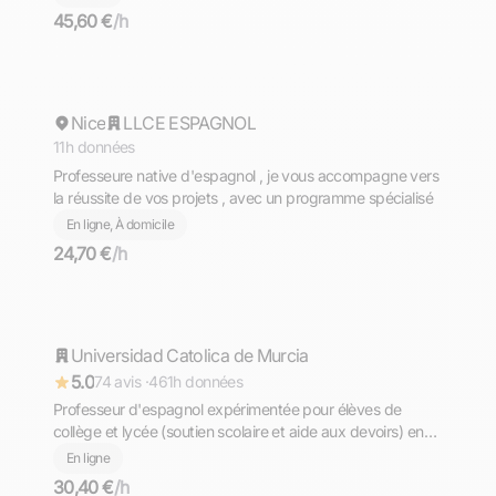
45,60 €
/h
Melissa
Nice
Répond rapidement
LLCE ESPAGNOL
11h données
Professeure native d'espagnol , je vous accompagne vers
la réussite de vos projets , avec un programme spécialisé
En ligne, À domicile
24,70 €
/h
Déborah
Universidad Catolica de Murcia
Répond rapidement
5.0
74 avis ·
461h données
Professeur d'espagnol expérimentée pour élèves de
collège et lycée (soutien scolaire et aide aux devoirs) en
ligne
En ligne
30,40 €
/h