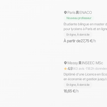
Paris
Répond rapidement
ENACO
Nouveau professeur
Étudiante bilingue en master
pour lycéens à Paris et en lign
En ligne, À domicile
À partir de
27,75 €
/h
Anouar
Massy
Répond rapidement
INSEEC MSc
4.9
143 avis ·
1182h donnée
Diplômé d'une Licence en Ec
en économie et gestion jusqu
En ligne, À domicile
16,65 €
/h