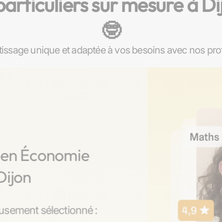
rticuliers sur mesure à Dij
🤓​
ssage unique et adaptée à vos besoins avec nos prof
s en Économie
Dijon
usement sélectionné :