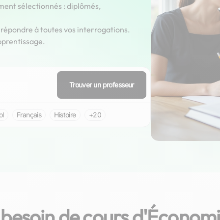
ment sélectionnés : diplômés,
épondre à toutes vos interrogations.
pprentissage.
Trouver un professeur
ol
Français
Histoire
+20
besoin de cours d'Économi