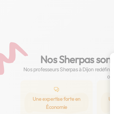
Nos Sherpas sont
Nos professeurs Sherpas à Dijon redéfini
où 
Une expertise forte en
Un
Économie
p