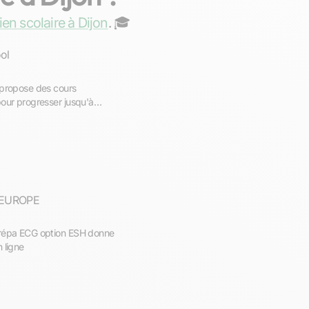
ien scolaire à Dijon
. ‍🎓
ol
 propose des cours
pour progresser jusqu'à
 EUROPE
prépa ECG option ESH donne
 ligne