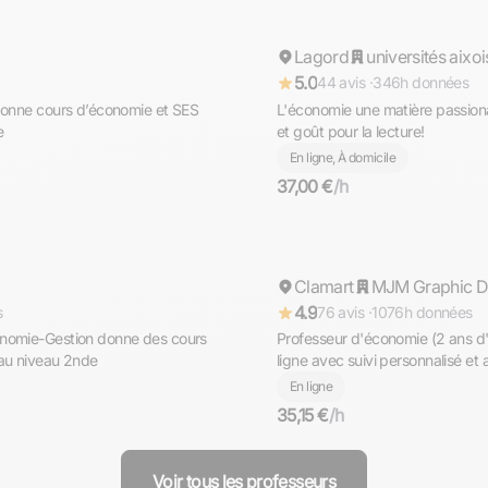
Lagord
Répond rapidement
universités aixo
5.0
44 avis ·
346h données
 donne cours d’économie et SES
L'économie une matière passiona
e
et goût pour la lecture!
En ligne, À domicile
37,00 €
/h
Floran
Clamart
Répond rapidement
MJM Graphic D
4.9
s
76 avis ·
1076h données
onomie-Gestion donne des cours
Professeur d'économie (2 ans d'
'au niveau 2nde
ligne avec suivi personnalisé et
rapidement
En ligne
35,15 €
/h
Voir tous les professeurs