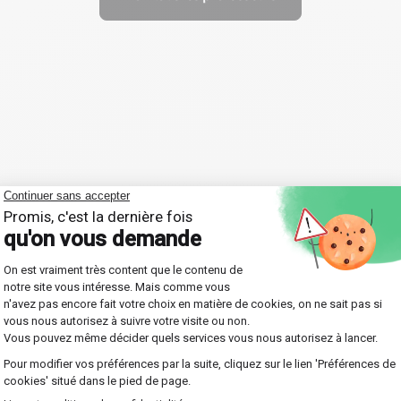
 vos guides pour progress
ssent l'apprentissage en Économie. Joignez-vous à n
chaque leçon est soigneusement adaptée à vos beso
e sélection de 4000
Une organisation simpl
rofesseurs qualifiés
faite pour vous