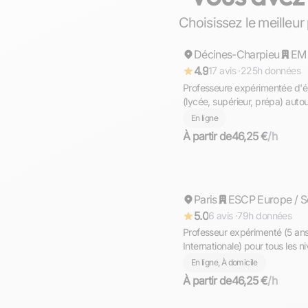
Cécile
Choisissez le meilleur
Décines-Charpieu
Répond rapidement
4.9
17 avis ·
225h données
Professeure expérimentée d'é
(lycée, supérieur, prépa) autou
En ligne
À partir de
46,25 €
/h
Rhea
Paris
Répond rapidement
ESCP Europe / S
5.0
6 avis ·
79h données
Professeur expérimenté (5 an
Internationale) pour tous les niveaux donne des cours à Paris
et en ligne
En ligne, À domicile
À partir de
46,25 €
/h
Téné