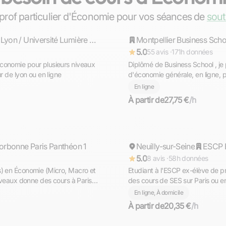
Thomas
 prof particulier d'Économie pour vos séances de
sout
EM Lyon / Université Lumière Lyon II
Montpellier Business Scho
Répond rapidement
5.0
55 avis ·
171h données
conomie pour plusieurs niveaux
Diplômé de Business School , je
r de lyon ou en ligne
d'économie générale, en ligne, 
l'obtention de l'examen final.
En ligne
À partir de
27,75 €
/h
Maxime
orbonne Paris Panthéon 1
Neuilly-sur-Seine
Répond rapidement
ESCP
5.0
8 avis ·
58h données
s) en Économie (Micro, Macro et
Etudiant à l'ESCP ex-élève de 
des cours de SES sur Paris ou en
En ligne, À domicile
À partir de
20,35 €
/h
Sylvie