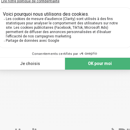
orez notre vaste réseau du
Profitez d'une organisation f
rs qualifiés à Dijon, prêts à
efficace, conçue spécialem
uider en Économie à travers
vous permettre de vous foc
urs personnalisés pour tous
entièrement sur votre prog
veaux : collège, lycée, prépa,
en Économie. Au choix, des
université.
près de chez vous ou en l