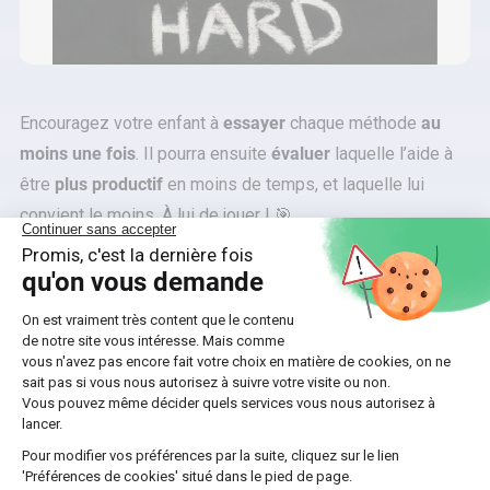
Encouragez votre enfant à
essayer
chaque méthode
au
moins une fois
. Il pourra ensuite
évaluer
laquelle l’aide à
être
plus
productif
en moins de temps, et laquelle lui
convient le moins. À lui de jouer ! 🎯
Les méthodes prouvées
🏅
Fiches de révision
Écrire des
fiches de révision
aide à
apprendre les
informations essentielles
. En
rédigeant, votre lycéen
active sa mémoire
et
assimile
plus facilement les notions clés.