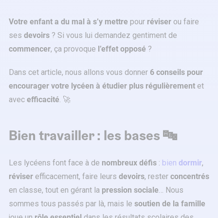
Votre enfant a
du mal à s’y mettre
pour
réviser
ou faire
ses
devoirs
? Si vous lui demandez gentiment de
commencer
, ça provoque
l’effet opposé
?
Dans cet article, nous allons vous donner
6 conseils pour
encourager
votre lycéen
à étudier plus régulièrement
et
avec
efficacité
. 🚀
Bien travailler : les bases 🔤
Les lycéens font face à de
nombreux défis
:
bien
dormir
,
réviser
efficacement, faire leurs
devoirs
, rester
concentrés
en classe, tout en gérant la
pression sociale
… Nous
sommes tous passés par là, mais le
soutien de la famille
joue un
rôle essentiel
dans les résultats scolaires des