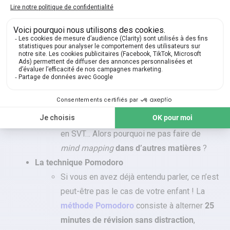
Il est possible de les créer sur l’ordi avant
de les imprimer, mais le
format papier
reste
souvent plus efficace et moins distrayant.
Mind mapping
Ce concept d’
organisation d’information
, en
petites bulles reliées, permet aussi de
retenir les informations
, et révèle le côté
créatif
de votre lycéen ! Des schémas
similaires sont faits en cours, par exemple
en SVT… Alors pourquoi ne pas faire de
mind mapping
dans d’autres matières
?
La technique Pomodoro
Si vous en avez déjà entendu parler, ce n’est
peut-être pas le cas de votre enfant ! La
méthode Pomodoro
consiste à alterner
25
minutes de révision sans distraction
,