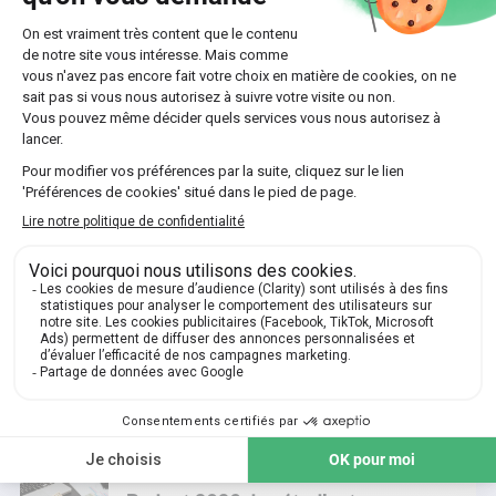
Dico des parents : Wesh 🤔
Que signifie Boss Lady ? 💅
Ce que nous ont révélé les États
généraux de la lecture pour la
jeunesse 🔎
Dico des parents : PNJ 🎮