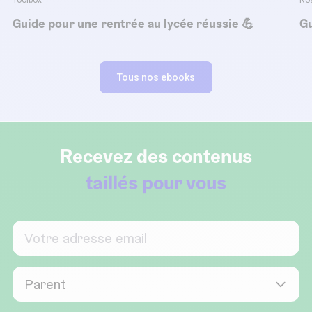
Toolbox
No
Guide pour une rentrée au lycée réussie 💪
Gu
Tous nos ebooks
Recevez des contenus
taillés pour vous