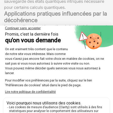
sauvegarde des états quantiques intriqués nécessaire
pour certains calculs quantiques.
Applications pratiques influencées par la
décohérence
La compréhension et la gestion de la décohérence sont
vitales pour plusieurs domaines technologiques
naissants. Les ordinateurs quantiques, notamment,
dépendent de la capacité à maintenir des états
quantiques en superposition pour effectuer des tâches
de calcul extraordinairement rapides.
De même, les communications sécurisées via intrication
quantique pour des réseaux internet impénétrables
reposent sur la réduction de la décohérence. Sans cela,
l'état sécurisé des messages échangés pourrait être
compromis.