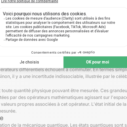
ue quantique
sont utilisés pour manipuler des états quantiques. Les
opérat
un rôle crucial dans l'évolution temporelle des systèmes quan
érateurs différentiels échouent à commuter. En termes simple
n, il y a une incertitude indissociable, illustrée par le célè
toute quantité physique pouvant être mesurée. Ces grandeurs 
sentées par des opérateurs mathématiques agissant sur l'espa
aleurs propres associées à cet opérateur. L'état initial de la
mesurée.
ue
ulation de la mécanique quantique. Les états quantiques so