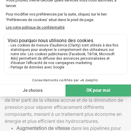
particulièrement ceux utilisés en soins intensifs,
exploitent ce principe pour administrer de l'oxygène de
manière contrôlée aux patients. En ajustant les
conditions d'écoulement à l'intérieur des conduits du
ventilateur, il devient possible de réguler précisément le
débit d'air oxygéné atteint aux poumons du patient.
Cela garantit non seulement une meilleure efficacité
thérapeutique mais minimise également les risques
associés à une sur-ventilation ou sous-ventilation.
Technologie des combustibles fossiles
Dans l'industrie des combustibles fossiles, l'effet
Venturi est utilisé pour
optimiser le mélange des gaz et
liquides
, facilitant des processus comme la distillation
et le craquage catalytique. Ces applications permettent
de tirer parti de la vitesse accrue et de la diminution de
pression pour séparer efficacement différents
composants, menant à un traitement plus économe en
énergie et plus efficient des hydrocarbures.
Augmentation de vitesse
dans les pipelines pour