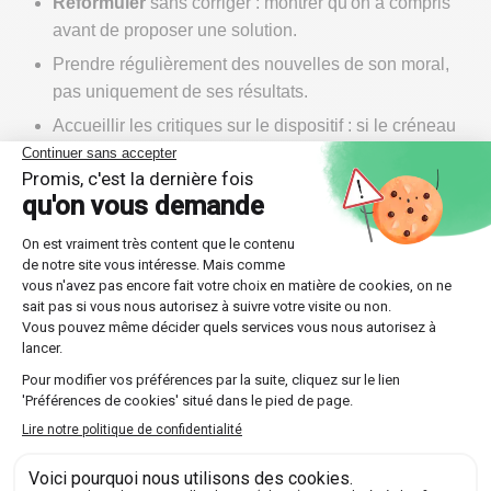
Reformuler
sans corriger : montrer qu'on a compris
avant de proposer une solution.
Prendre régulièrement des nouvelles de son moral,
pas uniquement de ses résultats.
Accueillir les critiques sur le dispositif : si le créneau
ou le rythme ne convient pas, c'est une information
précieuse à transmettre au Sherpa.
Cette écoute vous donne aussi les moyens d'agir. Un
enfant entendu vous dira quelles matières l'attirent,
quels sujets l'ennuient, ce qui ouvre la voie à un
accompagnement plus motivant. Les pistes ne
manquent pas pour
vous impliquer dans les cours
particuliers
avec justesse, sans empiéter sur
l'autonomie de votre enfant. 🫂