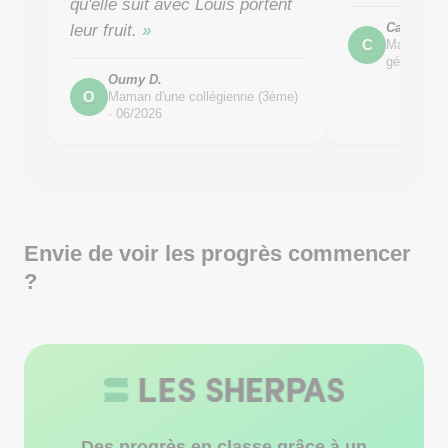
qu'elle suit avec Louis portent
Caro
leur fruit.
C
Maman d'u
générale) 
Oumy D.
O
Maman d'une collégienne (3ème)
·
06/2026
Envie de voir les progrès commencer
?
Des progrès en classe grâce à un