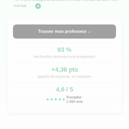
mental.
…
+
Trouver mon professeur
→
93 %
des familles observent une progression
+4,36 pts
gagnés de moyenne, en moyenne
4,6 / 5
Trustpilot ·
★★★★★
1 500 avis