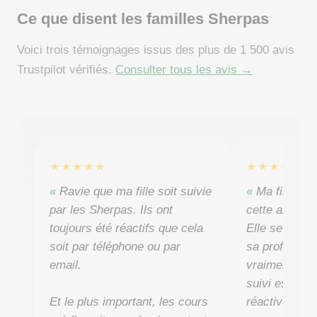
Ce que disent les familles Sherpas
Voici trois témoignages issus des plus de 1 500 avis
Trustpilot vérifiés.
Consulter tous les avis →
★★★★★
★★★★★
Ravie que ma fille soit suivie
Ma fille a 
par les Sherpas. Ils ont
cette année 
toujours été réactifs que cela
Elle se sent 
soit par téléphone ou par
sa professeur
email.
vraiment aid
suivi est régu
Et le plus important, les cours
réactive quan