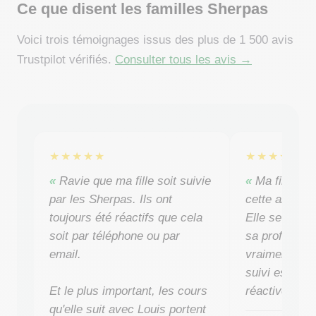
Ce que disent les familles Sherpas
Voici trois témoignages issus des plus de 1 500 avis
Trustpilot vérifiés.
Consulter tous les avis →
★★★★★
★★★★★
Ravie que ma fille soit suivie
Ma fille a 
par les Sherpas. Ils ont
cette année 
toujours été réactifs que cela
Elle se sent 
soit par téléphone ou par
sa professeur
email.
vraiment aid
suivi est régu
Et le plus important, les cours
réactive quan
qu'elle suit avec Louis portent