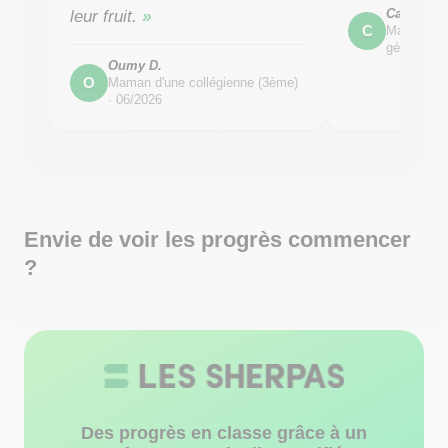
Caro
leur fruit.
C
Maman d'u
générale) 
Oumy D.
O
Maman d'une collégienne (3ème)
·
06/2026
Envie de voir les progrès commencer
?
Des progrès en classe grâce à un