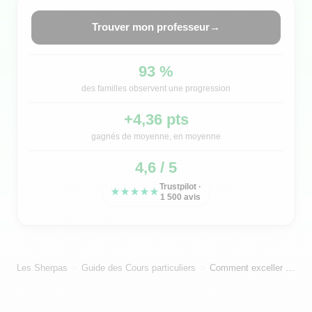
Trouver mon professeur
→
93 %
des familles observent une progression
+4,36 pts
gagnés de moyenne, en moyenne
4,6 / 5
Trustpilot ·
★★★★★
1 500 avis
Les Sherpas
Guide des Cours particuliers
Comment exceller en maths et physique-chimie grâce aux cours particuliers ?