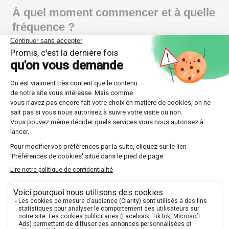
À quel moment commencer et à quelle
fréquence ?
Le meilleur moment est celui où la difficulté apparaît,
sans attendre le conseil de classe. Une heure
hebdomadaire suffit dans la plupart des situations,
positionnée sur un créneau fixe, par exemple le
mercredi après-midi ou le samedi matin.
Pourquoi si tôt ? Parce qu'une lacune en maths coûte
peu à corriger en octobre et beaucoup en avril. Les
familles qui démarrent en début d'année scolaire
laissent au Sherpa le temps d'installer des
automatismes avant les premières évaluations, au
lieu de travailler dans l'urgence des bulletins.
La régularité prime sur le volume. Mieux vaut une