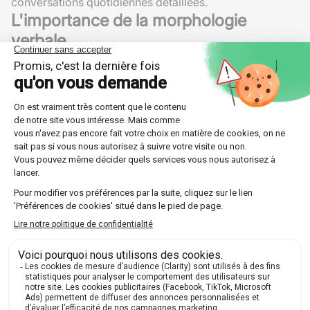
conversations quotidiennes détaillées.
L'importance de la morphologie
verbale
La
morphologie verbale
, c'est-à-dire la manière dont
les formes verbales changent pour exprimer différentes
valeurs grammaticales, est fondamentale pour maîtriser
la
conjugaison
des
temps composés
. Elle inclut la
reconnaissance et l'utilisation des terminaisons
appropriées, ainsi que la connaissance des irrégularités
fréquentes.
Par exemple, le
participe passé
de "prendre" devient
"pris" et celui de "venir" devient "venu". Connaître ces
formes irrégulières aide à conjuguer correctement les
verbes aux
temps composés
.
Exercices et pratiques régulières
Pour maîtriser les
temps composés
, il est recommandé
d'effectuer régulièrement des exercices de
conjugaison
. Pratiquez en écrivant des phrases utilisant
différents
temps composés
et en vérifiant les accords