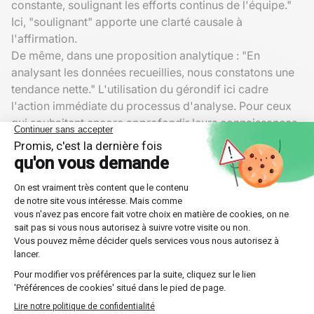
constante, soulignant les efforts continus de l'équipe."
Ici, "soulignant" apporte une clarté causale à
l'affirmation.
De même, dans une proposition analytique : "En
analysant les données recueillies, nous constatons une
tendance nette." L'utilisation du gérondif ici cadre
l'action immédiate du processus d'analyse. Pour ceux
qui souhaitent encore approfondir leurs connaissances
grammaticales, consulter les
techniques avancées de
conjugaison française
pourrait être très bénéfique.
Points communs et différenciations
essentielles
Critères de choix
Choisir entre le
gérondif
et le
participe présent
repose
souvent sur l'intention communicative. Si l'objectif est
de signaler pourquoi l'action principale a eu lieu (la
cause), le participe présent est idéal. Par contre, si
l'accent porte sur comment l'action s'est déroulée (la