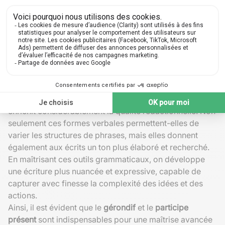
manière), le gérondif est préférable.
Cependant, en termes de fluidité narrative, le contexte
peut guider le mieux ce choix. Les expressions du
temps et des conditions renforcent la diversité
stylistique et évitent les répétitions monotones. Il est
donc crucial de pratiquer l'identification de ces nuances
appropriées pour chaque situation spécifique.
Impact stylistique
L'usage habile du
gérondif
et du
participe présent
enrichit considérablement la qualité rédactionnelle. Non
seulement ces formes verbales permettent-elles de
varier les structures de phrases, mais elles donnent
également aux écrits un ton plus élaboré et recherché.
En maîtrisant ces outils grammaticaux, on développe
une écriture plus nuancée et expressive, capable de
capturer avec finesse la complexité des idées et des
actions.
Ainsi, il est évident que le
gérondif
et le
participe
présent
sont indispensables pour une maîtrise avancée