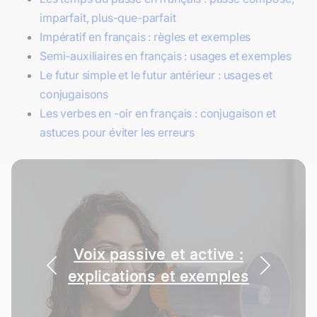
imparfait, plus-que-parfait
Impératif en français : règles et exemples
Semi-auxiliaires en français : usages et exemples
Le futur simple et le futur antérieur : usages et
conjugaisons
Les verbes en -oir en français : conjugaison et
astuces pour éviter les erreurs
Modes verbaux : usages et
Voix passive et active :
explications et exemples
explications