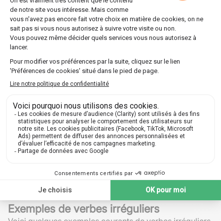
Néanmoins, avec "ser", le participe passé doit
s'accorder en genre et en nombre avec le sujet :
El puente fue construido (le pont a été construit)
Las casas fueron construidas (les maisons ont été
construites)
Dans ces cas, il devient crucial d'être attentif à l'accord
en genre et en nombre pour respecter correctement les
règles de grammaire.
Cas particuliers et irrégularités
Comme pour toute langue, plusieurs exceptions
viennent compliquer la tâche des apprenants. Certains
verbes présentent des irrégularités qui nécessitent une
attention particulière et parfois une mémorisation
spécifique.
Les
verbes irréguliers
ne suivent pas toujours les
mêmes patterns de conjugaison et peuvent changer de
racine ou de désinence.
Exemples de verbes irréguliers
Voici quelques exemples courants de verbes irréguliers