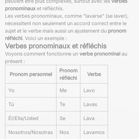
peuvent être plus complexes, surtout avec les
verbes
pronominaux
et réfléchis.
Les verbes pronominaux, comme "lavarse" (se laver),
nécessitent non seulement un accord correct entre le
sujet et le verbe mais aussi un ajustement du
pronom
réfléchi
. Voici un exemple :
Verbes pronominaux et réfléchis
Voyons comment fonctionne un
verbe pronominal
au
présent :
Pronom
Pronom personnel
Verbe
réfléchi
Yo
Me
Lavo
Tú
Te
Lavas
Él/Ella/Usted
Se
Lava
Nosotros/Nosotras
Nos
Lavamos