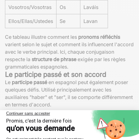
Vosotros/Vosotras
Os
Laváis
Ellos/Ellas/Ustedes
Se
Lavan
Ce tableau illustre comment les
pronoms réfléchis
varient selon le sujet et comment ils influencent l'accord
avec le verbe principal. Ici, chaque conjugaison
respecte la
structure de phrase
exigée par les règles
grammaticales espagnoles.
Le participe passé et son accord
Le
participe passé
en espagnol peut également poser
quelques défis. Utilisé principalement avec les
auxiliaires "haber" et "ser", il se comporte différemment
en termes d'accord.
Avec "haber" dans les temps composés, le participe
passé ne change pas, quel que soit le sujet :
Exemple : Yo he hablado (j'ai parlé), Tú has hablado (tu
as parlé), etc.