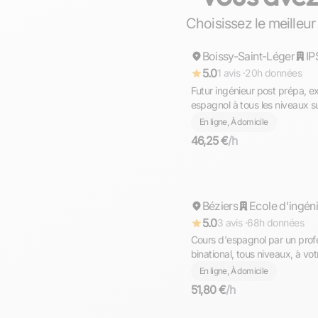
Suburam
Choisissez le meilleur
Boissy-Saint-Léger
Répond rapidement
IP
5.0
1 avis ·
20h données
Futur ingénieur post prépa, e
espagnol à tous les niveaux su
En ligne, À domicile
46,25 €
/h
Alain
Béziers
Répond rapidement
Ecole d'ingén
5.0
3 avis ·
68h données
Cours d'espagnol par un profes
binational, tous niveaux, à vo
En ligne, À domicile
51,80 €
/h
Philippine