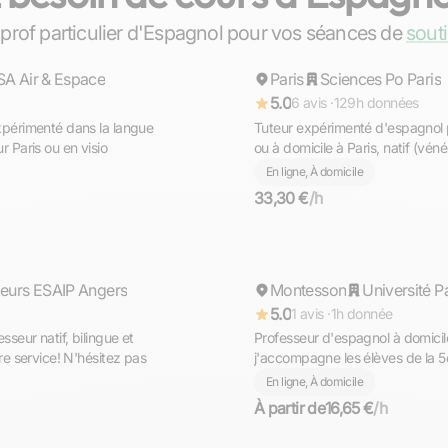
Andrés Eloy
 prof particulier d'Espagnol pour vos séances de
sout
SA Air & Espace
Paris
Répond rapidement
Sciences Po Paris
5.0
6 avis ·
129h données
xpérimenté dans la langue
Tuteur expérimenté d'espagnol p
r Paris ou en visio
ou à domicile à Paris, natif (vén
Po Paris
En ligne, À domicile
33,30 €
/h
Myriam
ieurs ESAIP Angers
Montesson
Répond rapidement
Université P
5.0
1 avis ·
1h donnée
seur natif, bilingue et
Professeur d'espagnol à domicil
tre service! N'hésitez pas
j'accompagne les élèves de la 5
En ligne, À domicile
À partir de
16,65 €
/h
Léa