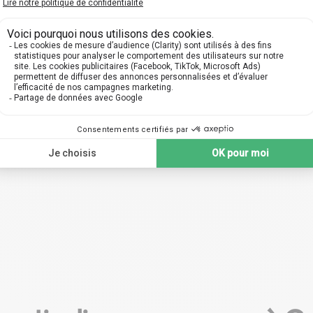
orez notre vaste réseau du
Profitez d'une organisation f
rs qualifiés à Caen, prêts à
efficace, conçue spécialem
uider en Espagnol à travers
vous permettre de vous foc
urs personnalisés pour tous
entièrement sur votre prog
veaux : collège, lycée, prépa,
en Espagnol. Au choix, des
université.
près de chez vous ou en l