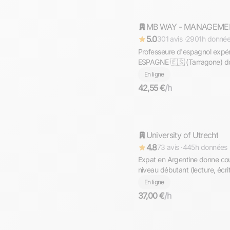
Répond rapidement
5.0
301 avis ·
2901h donné
Professeure d'espagnol expér
ESPAGNE 🇪🇸 (Tarragone) do
tous les niveaux !
En ligne
42,55 €
/h
Justine
University of Utrecht
Répond rapidement
4.8
73 avis ·
445h données
Expat en Argentine donne cou
niveau débutant (lecture, écr
conversation)
En ligne
37,00 €
/h