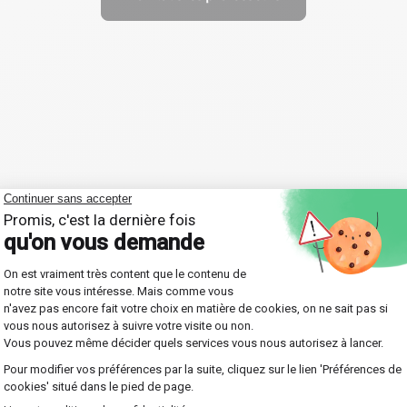
 vos guides pour progress
ent l'apprentissage en Espagnol. Joignez-vous à nou
haque leçon est soigneusement adaptée à vos besoin
e sélection de 4000
Une organisation simpl
rofesseurs qualifiés
faite pour vous