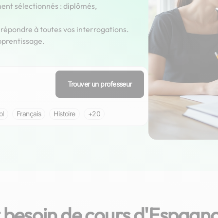
ent sélectionnés : diplômés,
épondre à toutes vos interrogations.
pprentissage.
Trouver un professeur
ol
Français
Histoire
+20
 besoin de cours d'Espagno