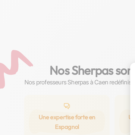
Nos Sherpas sont
Nos professeurs Sherpas à Caen redéfiniss
c
Une expertise forte en
Un
Espagnol
p