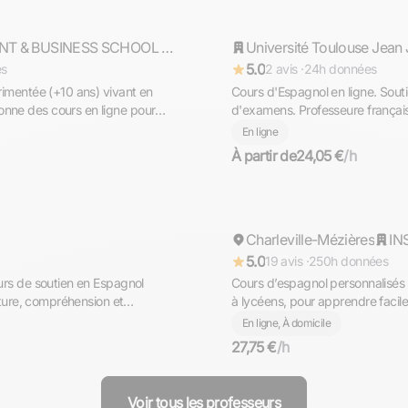
MB WAY - MANAGEMENT & BUSINESS SCHOOL - Mention Bien
Université Toulouse Jean
Répond rapidement
5.0
es
2 avis ·
24h données
imentée (+10 ans) vivant en
Cours d'Espagnol en ligne. Souti
nne des cours en ligne pour
d'examens. Professeure français
actuellement à Buenos Aires
En ligne
À partir de
24,05 €
/h
Florine
Charleville-Mézières
Répond rapidement
5.0
19 avis ·
250h données
rs de soutien en Espagnol
Cours d’espagnol personnalisés 
iture, compréhension et
à lycéens, pour apprendre facile
confiance
En ligne, À domicile
27,75 €
/h
Voir tous les professeurs