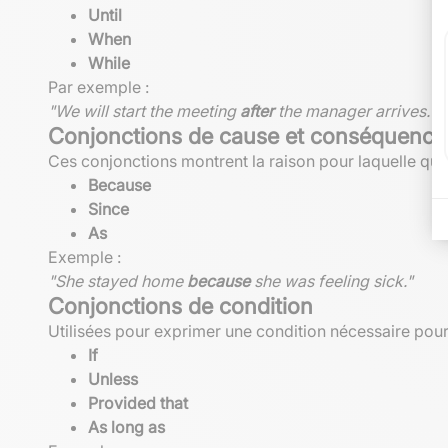
Until
When
While
Par exemple :
"We will start the meeting
after
the manager arrives."
Conjonctions de cause et conséquence
Ces conjonctions montrent la raison pour laquelle quelq
Because
Since
As
Exemple :
"She stayed home
because
she was feeling sick."
Conjonctions de condition
Utilisées pour exprimer une condition nécessaire pour 
If
Unless
Provided that
As long as