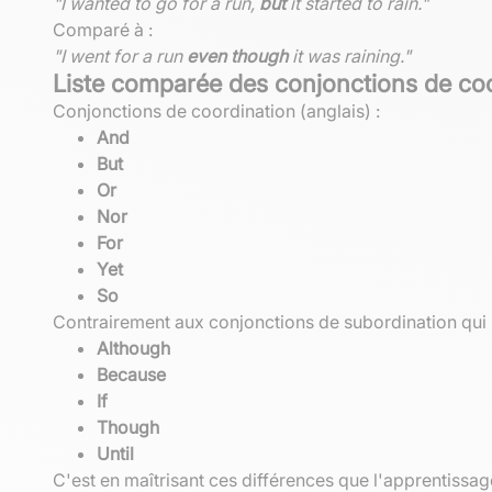
"I wanted to go for a run,
but
it started to rain."
Comparé à :
"I went for a run
even though
it was raining."
Liste comparée des conjonctions de coo
Conjonctions de coordination (anglais) :
And
But
Or
Nor
For
Yet
So
Contrairement aux conjonctions de subordination qui i
Although
Because
If
Though
Until
C'est en maîtrisant ces différences que l'apprentissage