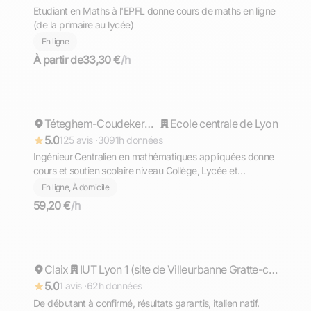
Etudiant en Maths à l'EPFL donne cours de maths en ligne
(de la primaire au lycée)
En ligne
À partir de
33,30 €
/h
Cyril
Répond rapidement
Téteghem-Coudekerque-Village
Ecole centrale de Lyon
5.0
125 avis ·
3091h données
Ingénieur Centralien en mathématiques appliquées donne
cours et soutien scolaire niveau Collège, Lycée et
Supérieur (prépa)
En ligne, À domicile
59,20 €
/h
Matteo
Claix
Répond rapidement
IUT Lyon 1 (site de Villeurbanne Gratte-ciel)
5.0
1 avis ·
62h données
De débutant à confirmé, résultats garantis, italien natif.