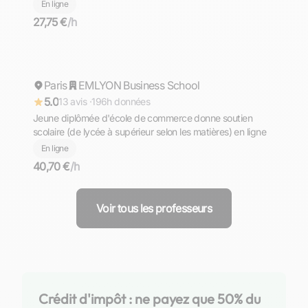
d'allemand de niveaux PRIMAIRE - COLLEGE - LYCEE -
En ligne
PREPA - SUPERIEUR. Komm und lerne mit mir Deutsch
27,75 €
/h
╮⁠(⁠＾⁠▽⁠＾⁠)⁠╭
Charlotte
Paris
Répond rapidement
EMLYON Business School
5.0
13 avis ·
196h données
Jeune diplômée d'école de commerce donne soutien
scolaire (de lycée à supérieur selon les matières) en ligne
En ligne
40,70 €
/h
Voir tous les professeurs
Crédit d'impôt : ne payez que 50% du