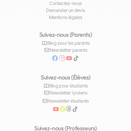
Contactez-nous
pour aider vos enfants à rester dans le rythme.
Demander un devis
Ils offrent un accompagnement personnalisé,
Mentions légales
permettant de répondre aux besoins spécifiques
de chaque élève.
Suivez-nous (Parents)
Ces séances personnalisées permettent de
Blog pour les parents
revoir et consolider les acquis, d'approfondir
Newsletter parents
les connaissances dans des matières clés, et de
travailler sur des points précis, améliorant ainsi
les performances scolaires de l'élève et sa
confiance en soi
.
Suivez-nous (Élèves)
Blog pour étudiants
De plus, le soutien scolaire est crucial dans les
Newsletter lycéens
périodes de préparation aux examens. Il aide les
élèves à organiser leurs révisions, à développer
Newsletter étudiants
des méthodes de travail efficaces, et à gérer
leur stress, leur offrant ainsi les meilleures
chances de réussite.
Suivez-nous (Professeurs)