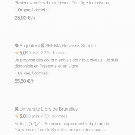
Plusieurs années d'expérience. Tout âge tout niveau,
diplômé du Bac avec Option Internationale Italien,
En ligne, À domicile
l'équivalent de la Maturità (bac italien)
25,90 €
/h
Mohamed
Argenteuil
Répond rapidement
SKEMA Business School
5.0
89 avis ·
827h données
Je propose des cours d'anglais pour tout niveau - Je suis
disponible en Présentiel et en Ligne
En ligne, À domicile
55,50 €
/h
Aron
Université Libre de Bruxelles
Répond rapidement
5.0
28 avis ·
472h données
Hallo ＼⁠(⁠^⁠o⁠^⁠)⁠／ ! Professeur expérimenté, diplômé de
l'Université Libre de Bruxelles propose des cours