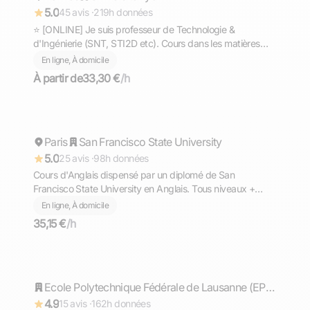
5.0
45 avis ·
219h données
⭐ [ONLINE] Je suis professeur de Technologie &
d'Ingénierie (SNT, STI2D etc). Cours dans les matières
scientifiques (technologie, sciences et vie de la terre,
En ligne, À domicile
mathématiques, physique et chimie, EPI.
À partir de
33,30 €
/h
Ahmed
Paris
Répond rapidement
San Francisco State University
5.0
25 avis ·
98h données
Cours d'Anglais dispensé par un diplomé de San
Francisco State University en Anglais. Tous niveaux +
TOEFL, TOEIC, GMAT
En ligne, À domicile
35,15 €
/h
Timothée
Répond rapidement
Ecole Polytechnique Fédérale de Lausanne (EPFL)
4.9
15 avis ·
162h données