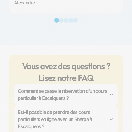
Alexandre
Vous avez des questions ?
Lisez notre FAQ
Comment se passe la réservation d'un cours
particulier à Escalquens ?
Sur Les Sherpas, le processus de réservation d'un
cours particulier à Escalquens est conçu pour être
Est-il possible de prendre des cours
simple et efficace. Choisissez parmi plus de 4000
particuliers en ligne avec un Sherpa à
professeurs certifiés, planifiez un cours d'essai en
Escalquens ?
ligne offert pour évaluer l'adéquation, et bénéficiez