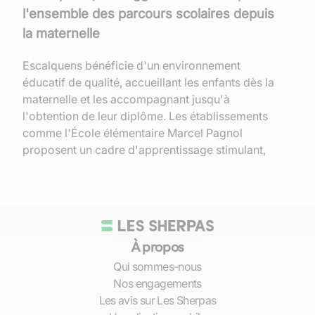
l'ensemble des parcours scolaires depuis
la maternelle
Escalquens bénéficie d'un environnement
éducatif de qualité, accueillant les enfants dès la
maternelle et les accompagnant jusqu'à
l'obtention de leur diplôme. Les établissements
comme l'École élémentaire Marcel Pagnol
proposent un cadre d'apprentissage stimulant,
encourageant la curiosité et la créativité des
plus jeunes.
Au fur et à mesure que les enfants grandissent,
les collèges et lycées locaux, tels que le Collège
À propos
Jane Dieulafoy, offrent une éducation solide,
préparant efficacement les élèves aux examens
Qui sommes-nous
nationaux. L'accent est mis sur la réussite de
Nos engagements
chaque élève, avec
une attention particulière à
Les avis sur Les Sherpas
leur orientation
et à leur épanouissement