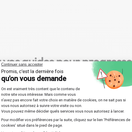
 vos guides pour progress
définissent l'apprentissage en Économie. Joignez-v
, où chaque leçon est soigneusement adaptée à vos b
e sélection de 4000
Une organisation simpl
rofesseurs qualifiés
faite pour vous
orez notre vaste réseau du
Profitez d'une organisation f