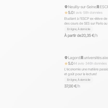
Neuilly-sur-Seine
Répond rapidement
ESC
5.0
8 avis ·
58h données
Etudiant à l'ESCP ex-élève d
des cours de SES sur Paris ou 
En ligne, À domicile
À partir de
20,35 €
/h
Sylvie
Lagord
Répond rapidement
universités aix
5.0
44 avis ·
346h données
L'économie une matière passio
et goût pour la lecture!
En ligne, À domicile
37,00 €
/h