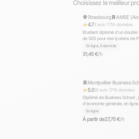
Choisissez le meilleur p
Strasbourg
Répond rapidement
4.7
3 avis ·
175h données
Etudiant diplomé d'un double
de SES pour des lycéens de P
ligne)
En ligne, À domicile
31,45 €
/h
Thomas
Montpellier Business Sc
Répond rapidement
5.0
55 avis ·
171h données
Diplômé de Business School , 
d'économie générale, en ligne
l'obtention de l'examen final.
En ligne
À partir de
27,75 €
/h
Maxime