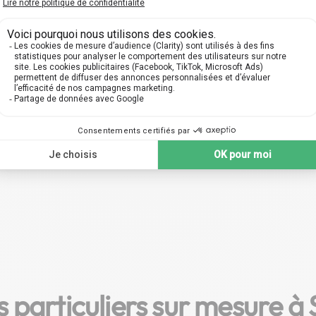
 qualifiés à Strasbourg, prêts
efficace, conçue spécialem
ous guider en Économie à
vous permettre de vous foc
rs des cours personnalisés
entièrement sur votre prog
 tous les niveaux : collège,
en Économie. Au choix, des
ycée, prépa, université.
près de chez vous ou en l
 particuliers sur mesure à 