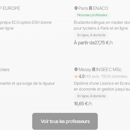
P EUROPE
Paris
Répond rapidement
ENACO
Nouveau professeur
e prépa ECG option ESH donne
Étudiante bilingue en master d
en ligne
pour lycéens à Paris et en ligne
En ligne, À domicile
À partir de
27,75 €
/h
Anouar
oises
Massy
Répond rapidement
INSEEC MSc
4.9
143 avis ·
1182h données
nante et qui exige de la rigueur
Diplômé d'une Licence en Econ
en économie et gestion jusqu'a
En ligne, À domicile
16,65 €
/h
Voir tous les professeurs