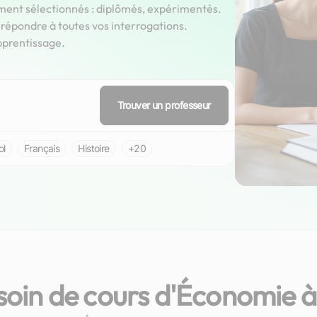
ment sélectionnés : diplômés, expérimentés.
épondre à toutes vos interrogations.
pprentissage.
Trouver un professeur
ol
Français
Histoire
+20
soin de cours d'Économie à
Cécile