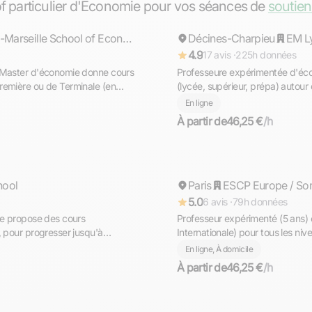
rof particulier d'Économie pour vos séances de
soutien
AMSE (Aix-Marseille School of Economist)
Décines-Charpieu
Répond rapidement
4.9
17 avis ·
225h données
 Master d'économie donne cours
Professeure expérimentée d'éco
remière ou de Terminale (en
(lycée, supérieur, prépa) autour 
En ligne
À partir de
46,25 €
/h
Rhea
hool
Paris
Répond rapidement
ESCP Europe / Sor
5.0
6 avis ·
79h données
je propose des cours
Professeur expérimenté (5 ans)
, pour progresser jusqu'à
Internationale) pour tous les niveaux donne des cours à Paris
et en ligne
En ligne, À domicile
À partir de
46,25 €
/h
Téné