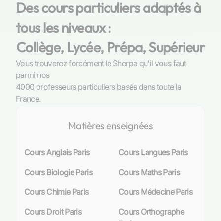
Des cours particuliers adaptés à
pour l’allemand
tous les niveaux :
La demande pour les cours particuliers
Collège, Lycée, Prépa, Supérieur
d’allemand à Paris provient d’un public
hétérogène, allant des écoliers aux
Vous trouverez forcément le Sherpa qu'il vous faut
professionnels désireux de perfectionner leurs
parmi nos
compétences linguistiques. L’intérêt pour cette
4000 professeurs particuliers basés dans toute la
langue est stimulé par divers facteurs tels que
France.
les échanges culturels florissants entre la France
et les pays germanophones, l’exigence
Matières enseignées
académique liée aux cursus bilingues ou encore
le besoin professionnel de maîtriser une
seconde langue européenne majeure. Par
Cours Anglais Paris
Cours Langues Paris
conséquent, la maîtrise de l’allemand devient un
Cours Biologie Paris
Cours Maths Paris
atout concurrentiel indéniable, permettant de se
distinguer dans un environnement académique
Cours Chimie Paris
Cours Médecine Paris
ou professionnel compétitif.
Cours Droit Paris
Cours Orthographe
Analyse de l’offre : professeurs indépendants et