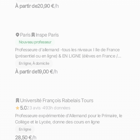
personnalisé en allemand, axé sur la compréhension,
À partir de
20,90 €
/h
l’expression et la méthodologie, avec une approche
Dina Fella
bienveillante et structurée.
Paris
Inspe Paris
Nouveau professeur
Professeure d'allemand -tous les niveaux I Ile de France
(présentiel ou en ligne) & EN LIGNE (élèves en France /
francophones)
En ligne, À domicile
À partir de
19,00 €
/h
Marie
Université François Rabelais Tours
Répond rapidement
5.0
23 avis ·
493h données
Professeure expérimentée d'Allemand pour le Primaire, le
Collège et le Lycée, donne des cours en ligne
En ligne
28,50 €
/h