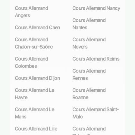
des sessions ne dépassant pas 20 euros par
Cours Allemand
Cours Allemand Nancy
heure pour les collégiens.
Angers
Cours Allemand
Cette approche personnalisée s’avère cruciale
Cours Allemand Caen
Nantes
pour répondre efficacement aux besoins variés
des apprenants parisiens qui cherchent non
Cours Allemand
Cours Allemand
seulement à améliorer leur compréhension et
Chalon-sur-Saône
Nevers
expression en allemand, mais également à
acquérir une aisance culturelle indispensable
Cours Allemand
Cours Allemand Reims
dans leurs études supérieures ou parcours
Colombes
Cours Allemand
professionnels.
Cours Allemand Dijon
Rennes
Importance de l’Allemand dans le
Cours Allemand Le
Cours Allemand
système éducatif parisien
Havre
Roanne
Intégration de l’Allemand dans les programmes
Cours Allemand Le
Cours Allemand Saint-
scolaires à Paris
Mans
Malo
L’apprentissage de la langue allemande s’intègre
Cours Allemand Lille
Cours Allemand