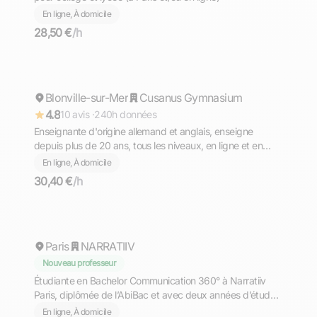
En ligne, À domicile
28,50 €
/h
Jessica
Blonville-sur-Mer
Répond rapidement
Cusanus Gymnasium
4.8
10 avis ·
240h données
Enseignante d'origine allemand et anglais, enseigne
depuis plus de 20 ans, tous les niveaux, en ligne et en
présentiel.
En ligne, À domicile
30,40 €
/h
Lala-Shaïma
Paris
NARRATIIV
Nouveau professeur
Étudiante en Bachelor Communication 360° à Narratiiv
Paris, diplômée de l’AbiBac et avec deux années d’études
en Allemagne, je propose un accompagnement
En ligne, À domicile