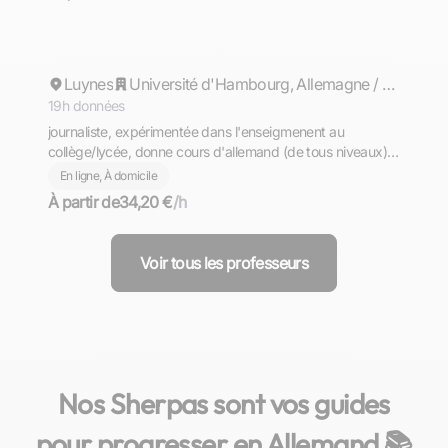
Mirja
Luynes
Répond rapidement
Université d'Hambourg, Allemagne / Université Michel de Montaigne Bordeaux III
19h données
journaliste, expérimentée dans l'enseigmenent au
collège/lycée, donne cours d'allemand (de tous niveaux) à
Tours et en ligne; langue maternelle: l'allemand.
En ligne, À domicile
À partir de
34,20 €
/h
Voir tous les professeurs
Nos Sherpas sont vos guides
pour progresser en Allemand 📚