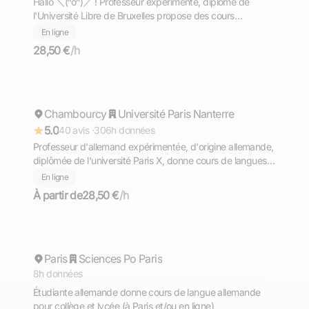
Hallo ＼⁠(⁠^⁠o⁠^⁠)⁠／ ! Professeur expérimenté, diplômé de
l'Université Libre de Bruxelles propose des cours
d'allemand de niveaux PRIMAIRE - COLLEGE - LYCEE -
En ligne
PREPA - SUPERIEUR. Komm und lerne mit mir Deutsch
28,50 €
/h
╮⁠(⁠＾⁠▽⁠＾⁠)⁠╭
Marianne
Chambourcy
Répond rapidement
Université Paris Nanterre
5.0
40 avis ·
306h données
Professeur d'allemand expérimentée, d'origine allemande,
diplômée de l'université Paris X, donne cours de langues
et de soutien tous niveaux en ligne. Disposant d'une
En ligne
expérience de presque 20 ans, titulaire d'un bachelor
À partir de
28,50 €
/h
d'allemand , je propose des cours ludiques et
Mayte
intéressants!!
Paris
Répond rapidement
Sciences Po Paris
8h données
Étudiante allemande donne cours de langue allemande
pour collège et lycée (à Paris et/ou en ligne)