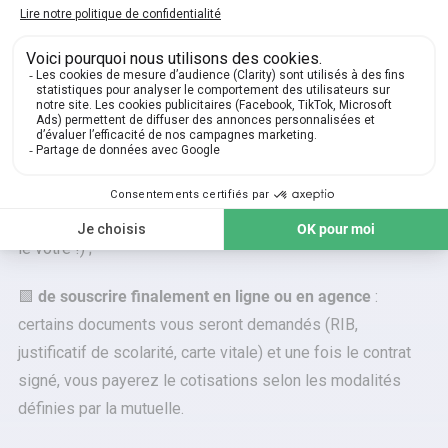
🟩
de comparer les offres du marché
: le monde des
assurances est très concurrentiel alors n’hésitez pas à
consulter des comparateurs de prix en ligne, les sites des
assureurs et à faire des devis ;
🟩
de choisir votre mutuelle avec soin
: bref,
choisissez
celle qui correspond au mieux à vos attentes, à vos
besoins et votre budget
(que ce soit celui de votre ado ou
le vôtre !) ;
🟩
de souscrire finalement en ligne ou en agence
:
certains documents vous seront demandés (RIB,
justificatif de scolarité, carte vitale) et une fois le contrat
signé, vous payerez le cotisations selon les modalités
définies par la mutuelle.