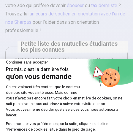
votre ado qui préfère devenir
éboueur
ou
taxidermiste
?
Trouvez-lui
un cours de soutien en orientation avec l’un de
nos Sherpas
pour l’aider dans son orientation
professionnelle !
Petite liste des mutuelles étudiantes
les plus connues
SMENO, LMDE, SMEREP (de l’assureur Heyme),
Vittavi ou encore MAE…
Pour souscrire une mutuelle étudiante complémentaire, on
vous conseille :
🟩
d’évaluer les besoins de votre ado en matière de
santé
(dentaire, optique, hospitalisation…) ;