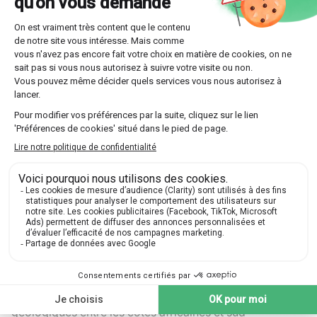
émergées autour du permien. Lorsque ces masses
terrestres se séparèrent, de nouvelles mers apparurent,
modifiant les courants marins et, in fine, le climat
mondial.
Le mouvement des plaques induit une
transformation
continue
du paysage, visible par tous. Pensons aux
tremblements de terre destructeurs qui secouent
périodiquement certaines régions comme le Japon ou
la Californie. En analysant ces événements, les
chercheurs espèrent prédire les séismes et améliorer la
sécurité des citoyens.
Dérive des continents et son influence
historique
Cette théorie initialement proposée par Alfred Wegener
explique comment les continents dérivent sur le globe.
Selon elle, les fragments de Pangée se séparèrent pour
former la configuration actuelle. Aujourd'hui encore,
des preuves corroborent cette hypothèse : similitudes
géologiques entre les côtes africaines et sud-