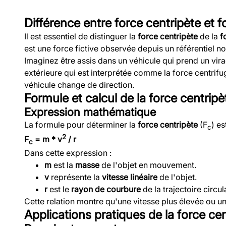
Différence entre force centripète et f
Il est essentiel de distinguer la
force centripète
de la
f
est une force fictive observée depuis un référentiel non
Imaginez être assis dans un véhicule qui prend un vir
extérieure qui est interprétée comme la force centrifug
véhicule change de direction.
Formule et calcul de la force centripè
Expression mathématique
La formule pour déterminer la
force centripète
(F
) es
c
2
F
= m * v
/ r
c
Dans cette expression :
m
est la
masse
de l'objet en mouvement.
v
représente la
vitesse linéaire
de l'objet.
r
est le
rayon de courbure
de la trajectoire circul
Cette relation montre qu'une vitesse plus élevée ou un
Applications pratiques de la force ce