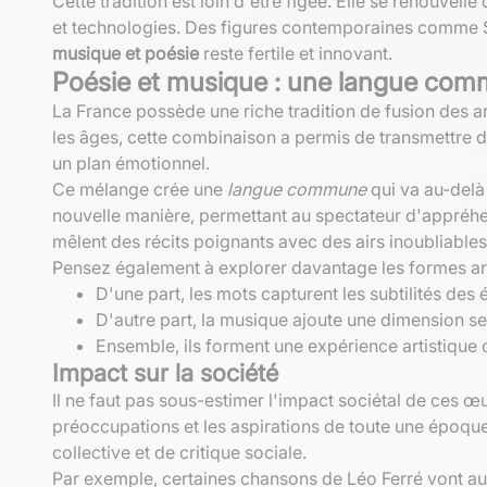
Cette tradition est loin d'être figée. Elle se renouve
et technologies. Des figures contemporaines comme S
musique et poésie
reste fertile et innovant.
Poésie et musique : une langue co
La France possède une riche tradition de fusion des arts
les âges, cette combinaison a permis de transmettre d
un plan émotionnel.
Ce mélange crée une
langue commune
qui va au-delà 
nouvelle manière, permettant au spectateur d'appréhe
mêlent des récits poignants avec des airs inoubliables
Pensez également à explorer davantage les formes art
D'une part, les mots capturent les subtilités de
D'autre part, la musique ajoute une dimension s
Ensemble, ils forment une expérience artistique 
Impact sur la société
Il ne faut pas sous-estimer l'impact sociétal de ces
préoccupations et les aspirations de toute une époqu
collective et de critique sociale.
Par exemple, certaines chansons de Léo Ferré vont au