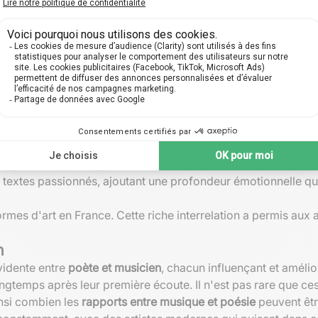
 XXe siècle
le âge d'or. Des artistes tels qu'Édith Piaf, Georges Brassen
s chanteurs ou des musiciens; ils étaient également de vérit
fiquement écrites, mises en musique pour former des chans
capacité à jongler avec les mots pour créer des images poét
haque mot a son importance, renforcé par des harmonies mus
es textes passionnés, ajoutant une profondeur émotionnelle qu
rmes d'art en France. Cette riche interrelation a permis aux
n
évidente entre
poète et musicien
, chacun influençant et améli
longtemps après leur première écoute. Il n'est pas rare que 
insi combien les
rapports entre musique et poésie
peuvent être