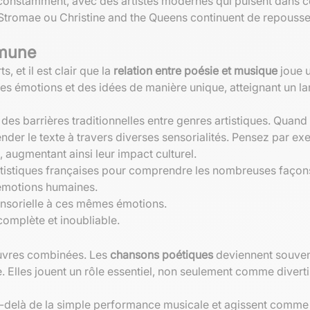
lle constamment, avec des artistes modernes qui puisent dans c
tromae ou Christine and the Queens continuent de repousser
mmune
, et il est clair que la
relation entre poésie et musique
joue u
es émotions et des idées de manière unique, atteignant un la
des barrières traditionnelles entre genres artistiques. Quan
nder le texte à travers diverses sensorialités. Pensez par
, augmentant ainsi leur impact culturel.
istiques françaises pour comprendre les nombreuses façons d
s émotions humaines.
ensorielle à ces mêmes émotions.
complète et inoubliable.
 œuvres combinées. Les
chansons poétiques
deviennent souvent
e. Elles jouent un rôle essentiel, non seulement comme div
-delà de la simple performance musicale et agissent comme 