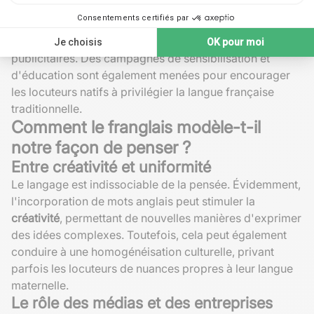
ont été mises en place. En France, des lois comme
la loi
Toubon
exigent l'utilisation privilégiée de la langue
française dans les publications officielles et
publicitaires. Des campagnes de sensibilisation et
d'éducation sont également menées pour encourager
les locuteurs natifs à privilégier la langue française
traditionnelle.
Comment le franglais modèle-t-il
notre façon de penser ?
Entre créativité et uniformité
Le langage est indissociable de la pensée. Évidemment,
l'incorporation de mots anglais peut stimuler la
créativité
, permettant de nouvelles manières d'exprimer
des idées complexes. Toutefois, cela peut également
conduire à une homogénéisation culturelle, privant
parfois les locuteurs de nuances propres à leur langue
maternelle.
Le rôle des médias et des entreprises