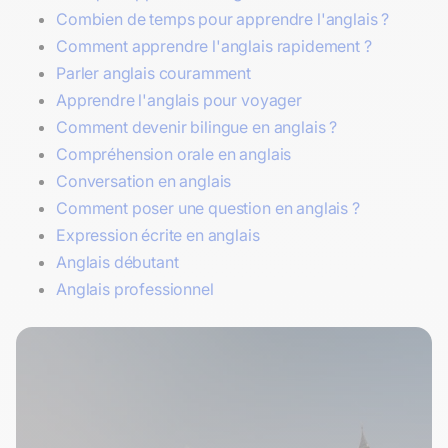
Combien de temps pour apprendre l'anglais ?
Comment apprendre l'anglais rapidement ?
Parler anglais couramment
Apprendre l'anglais pour voyager
Comment devenir bilingue en anglais ?
Compréhension orale en anglais
Conversation en anglais
Comment poser une question en anglais ?
Expression écrite en anglais
Anglais débutant
Anglais professionnel