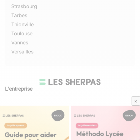
Strasbourg
Tarbes
Thionville
Toulouse
Vannes
Versailles
L'entreprise
Qui sommes-nous
×
Avis Sherpas
Média Parents
Mentions légales
/
CGU
Besoin d'aide ?