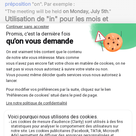
préposition
"on". Par exemple :
"The meeting will be held
on Monday, July 5th
."
Utilisation de "in" pour les mois et
années
Quand il s'agit de
mois
ou d'
années
sans mentionner un
jour spécifique, on utilise "in". Par exemple :
"She was born
in April 1990
."
"They met
in June
."
Expressions courantes impliquant des
dates
Certaines expressions en anglais utilisent les dates de
manière idiomatique. Les comprendre est essentiel pour
naviguer parmi les subtilités de la langue.
L'expression "date" vs "appointment"
Une "date" en anglais peut signifier un rendez-vous
amoureux contrairement à l'utilisation professionnelle
de "appointment". Par exemple :
"I have a doctor's
appointment
on Saturday."