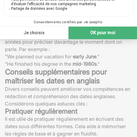
"Do you have a
date
tonight ?"
Utilisation des termes "early", "mid-" et
"late" avec les dates
On peut combiner les termes "
early
" (début), "
mid-
"
(milieu) et "
late
" (fin) avec les noms des mois ou des
années pour préciser davantage le moment dont on
parle. Par exemple :
"We planned our vacation for
early June
."
"He finished his degree in the
mid-1980s
."
Conseils supplémentaires pour
maîtriser les dates en anglais
Divers conseils peuvent améliorer vos compétences en
rédaction et compréhension des dates anglaises.
Considérons quelques astuces clés :
Pratiquer régulièrement
Il est utile de pratiquer régulièrement en écrivant des
dates sous différentes formes. Cela aide à mémoriser
les règles de base et à gagner en fluidité.