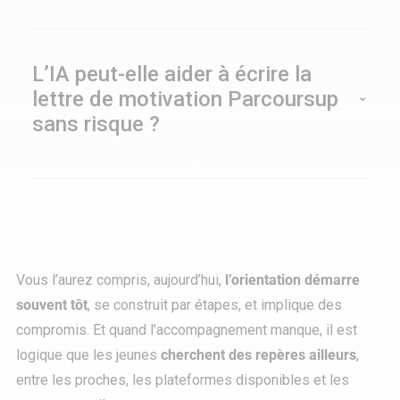
Fixez des règles claires, en expliquant à votre
cherchez un compromis ensemble.
ado que l’IA sert à
explorer
et
structurer
, pas à
décider. Ensuite, demandez-lui à chaque fois
L’IA peut-elle aider à écrire la
des réponses
sourcées
(et vérifiez toujours
lettre de motivation Parcoursup
derrière), et conseillez à votre ado de
sans risque ?
reformuler systématiquement avec ses propres
Oui, si elle sert de
brouillon
. Votre enfant peut
mots pour éviter le “copié-collé”.
demander un plan, des formulations plus claires
ou des exemples de structure. Mais esuite, il
doit la
personnaliser
avec son projet, son vœu,
ses expériences, ses raisons spécifiques. L’IA
Vous l’aurez compris, aujourd’hui,
l’orientation démarre
peut faciliter la rédaction (c’est un usage
souvent tôt
, se construit par étapes, et implique des
fréquent), mais l’écrit final doit rester
compromis. Et quand l’accompagnement manque, il est
authentique et cohérent avec le dossier.
logique que les jeunes
cherchent des repères ailleurs
,
entre les proches, les plateformes disponibles et les