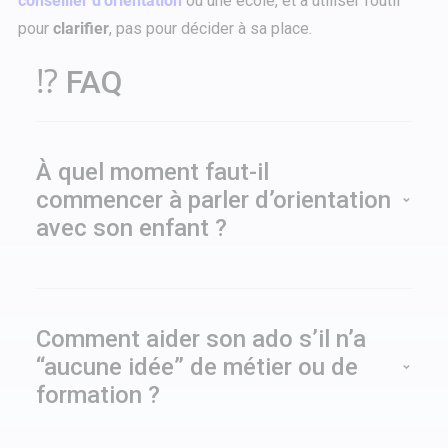
conseiller d’orientation
ou une école, et à utiliser l’outil
pour
clarifier
, pas pour décider à sa place.
⁉️ FAQ
À quel moment faut-il
commencer à parler d’orientation
avec son enfant ?
Le plus tôt possible, mais sans pression. L’idée
n’est pas de choisir à 13 ans, plutôt d’ouvrir le
champ : centres d’intérêt, matières
Comment aider son ado s’il n’a
aimées/détestées, rythme de travail,
“aucune idée” de métier ou de
environnement souhaité.
formation ?
Commencez par le concret, en le questionnant