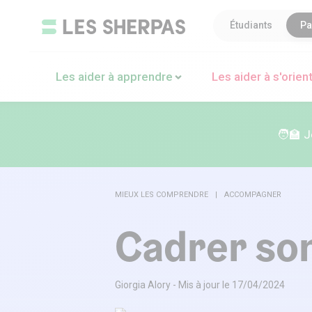
Aller
Étudiants
Pa
au
contenu
Les aider à apprendre
Les aider à s'orien
Ressources et outils pour apprendre
Vie scolaire
Accompagner
Les programmes en bref
Les programmes en bref
🧑‍🏫 
Méthodes d'accompagnement
Orientation
Comprendre
Les fiches de révision pour parents
Calendriers scolaires et dates clés
Classements
MIEUX LES COMPRENDRE
ACCOMPAGNER
Guide de Parcoursup
Cadrer son
Nos ebooks parents
Giorgia Alory - Mis à jour le 17/04/2024
Parents d’Ados – Le Podcast