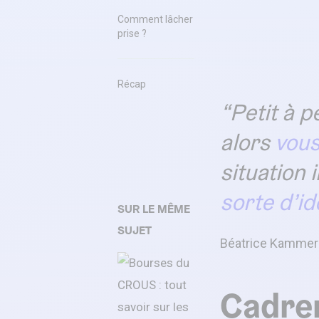
Comment lâcher
prise ?
Récap
Petit à p
alors
vous
situation 
sorte d’id
SUR LE MÊME
SUJET
Béatrice Kammer
Cadrer