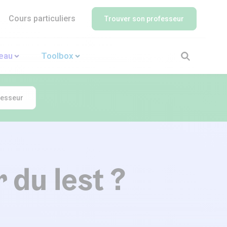
Cours particuliers
Trouver son professeur
veau
Toolbox
fesseur
 du lest ?