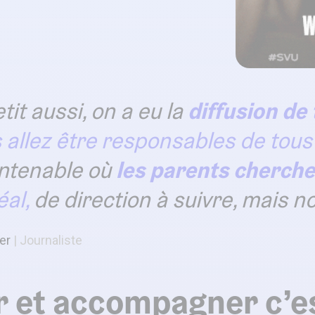
etit aussi, on a eu la
diffusion de 
 allez être responsables de tous
intenable où
les parents cherche
éal,
de direction à suivre, mais n
er
Journaliste
 et accompagner c’es