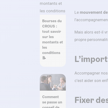
Le
mouvement de 
l’accompagnement 
Bourses du
CROUS :
tout savoir
Mais alors est-il v
sur les
propre personnalit
montants et
les
conditions
L’impor
📝
Accompagner nos en
c’est aider son en
Comment
Fixer des
se passe un
conseil de