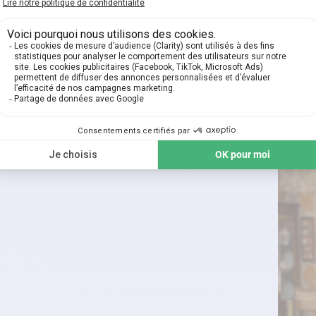
n à l’hyper-parentalité 😩
op de protection peut aussi avoir des effets néfastes, aussi 
 Mais attention à ne pas vous
surinvestir
, au risque du bur