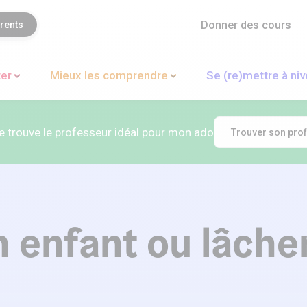
Donner des cours
rents
ter
Mieux les comprendre
Se (re)mettre à ni
Je trouve le professeur idéal pour mon ado
Trouver son pro
 enfant ou lâcher