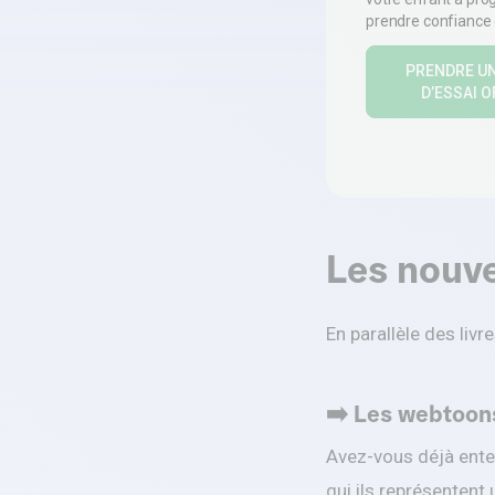
prendre confiance e
PRENDRE U
D’ESSAI 
Les nouv
En parallèle des liv
➡️ Les webtoon
Avez-vous déjà ente
qui ils représentent