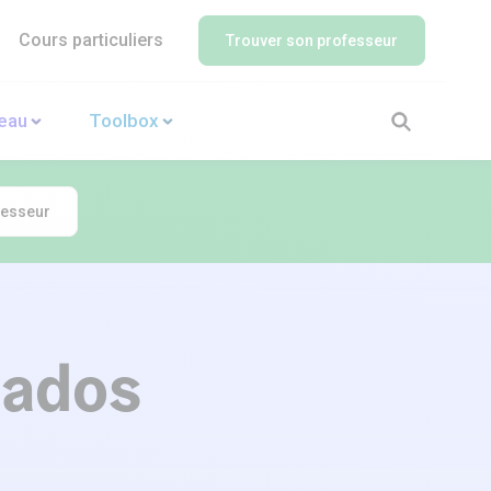
Cours particuliers
Trouver son professeur
veau
Toolbox
fesseur
 ados