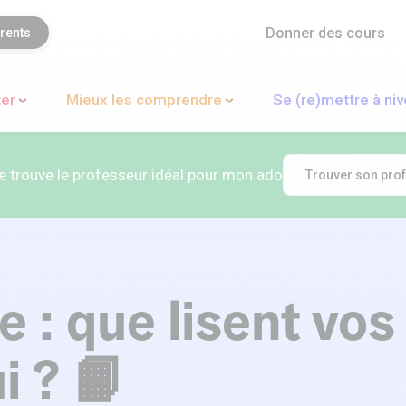
Donner des cours
rents
ter
Mieux les comprendre
Se (re)mettre à ni
Je trouve le professeur idéal pour mon ado
Trouver son pro
 : que lisent vos
i ? 📙