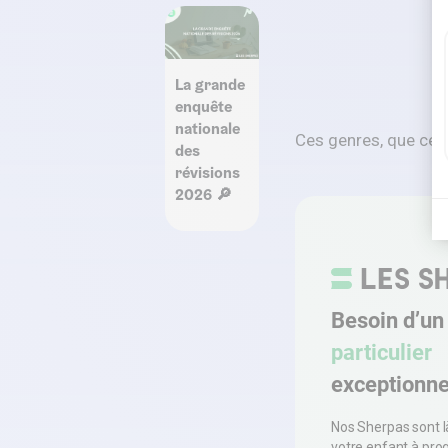
La grande
enquête
nationale
Ces genres, que cert
des
révisions
2026 🔎
Besoin d’u
particulier
exceptionne
Nos Sherpas sont l
votre enfant à pro