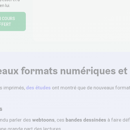
n lui.
N COURS
OFFERT
eaux formats numériques et
res imprimés,
des études
ont montré que de nouveaux formats
s
ndu parler des
webtoons
, ces
bandes dessinées
à faire déf
 une grande part des lectures.