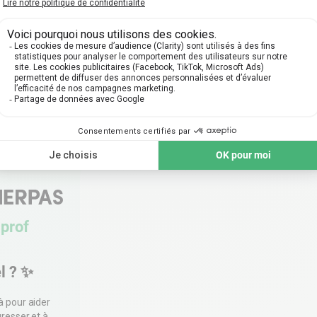
ains jugent comme étant trop souvent étudiés à l’école, leur
n
prof
l ? ✨
à pour aider
gresser et à