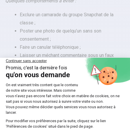
Quelques comportements à éviter :
Exclure un camarade du groupe Snapchat de la
classe ;
Poster une photo de quelqu’un sans son
consentement ;
Faire un canular téléphonique ;
Laisser un méchant commentaire sous un faux
compte.
Quelques
conseils clés
à transmettre à votre gamin :
🔑
Mettre ses comptes sur les
réseaux sociaux
en privé
.
Ainsi, les contenus postés par votre enfant ne seront pas
vus par n’importe qui. Il faut donc qu’il prenne soin de bien
choisir les amis qui auront accès à ses réseaux sociaux ;
🔑
Bien réfléchir avant de publier quelque chose sur