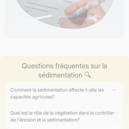
Questions fréquentes sur la
sédimentation 🔍
Comment la sédimentation affecte-t-elle les
capacités agricoles?
La sédimentation a un impact direct sur la fertilité des
Quel est le rôle de la végétation dans le contrôle
terres agricoles. Lorsqu'elle se produit naturellement,
de l'érosion et la sédimentation?
elle enrichit le sol en ajoutant des nutriments essentiels