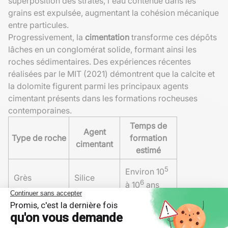
superposition des strates, l'eau contenue dans les
grains est expulsée, augmentant la cohésion mécanique
entre particules.
Progressivement, la
cimentation
transforme ces dépôts
lâches en un conglomérat solide, formant ainsi les
roches sédimentaires. Des expériences récentes
réalisées par le MIT (2021) démontrent que la calcite et
la dolomite figurent parmi les principaux agents
cimentant présents dans les formations rocheuses
contemporaines.
Temps de
Agent
Type de roche
formation
cimentant
estimé
5
Environ 10
Grès
Silice
6
à 10
ans
4
Environ 10
Calcaire
Calcite
ans