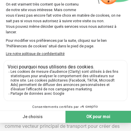
6
Calcium
Environ 10
Conglomérat
Carbonate
ans
Influence des facteurs climatiques sur
la sédimentation
Pour ajouter une autre couche de complexité, les
facteurs climatiques
influencent significativement les
processus de sédimentation. Lorsque le climat change,
sa fameuse influence modifie directement l'érosion,
donc indirectement, le type et la quantité de sédiments
disponibles. Durant les périodes de glaciation, par
exemple, l'augmentation du niveau des mers en réduit
la quantité ballastant les flux sédimentaires.
Des régimes climatiques humides accentuent
fréquemment les phénomènes érosifs. Parallèlement,
dans les zones arides, le vent prend la relève, agissant
comme vecteur principal de transport pour créer des