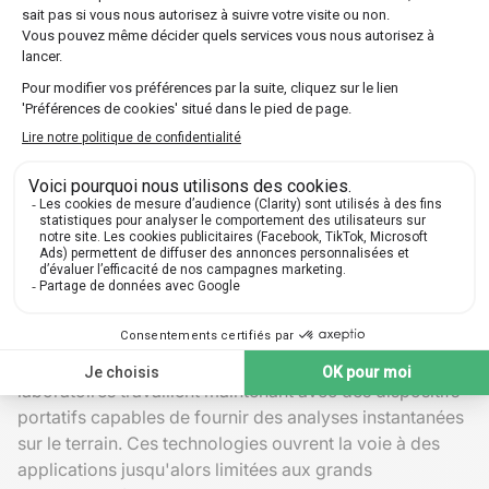
échantillons prévient les risques sanitaires liés à la
consommation, assurant ainsi la sécurité alimentaire.
Par exemple, l'identification rapide de mycotoxines
dans les grains stockés permet de prévenir des
intoxications humaines potentielles et protège aussi les
animaux destinés à la consommation humaine. Ces
contrôles aident les producteurs à maintenir la
confiance des consommateurs.
Nouvelles tendances et innovations
technologiques
Évolutions de la spectroscopie
infrarouge
L'innovation demeure le maître mot avec des avancées
telles que la miniaturisation des appareils. Les
laboratoires travaillent maintenant avec des dispositifs
portatifs capables de fournir des analyses instantanées
sur le terrain. Ces technologies ouvrent la voie à des
applications jusqu'alors limitées aux grands