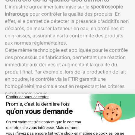
L'industrie agroalimentaire mise sur la
spectroscopie
infrarouge
pour contrôler la qualité des produits. En
effet, elle permet de détecter la présence d'additifs non
déclarés, de mesurer la teneur en eau, en protéines et
en graisses, assurant ainsi la conformité des produits
aux normes réglementaires.
Cette même technologie est appliquée pour le contrôle
des processus de fabrication, permettant une réaction
immédiate aux dérives et augmentant la qualité du
produit final. Par exemple, lors de la production de lait
en poudre, le contrôle via la FTIR garantit une
homogénéité maximale tout en respectant les critères
nutritionnels requis.
Détection de contaminants
Au-delà du simple contrôle qualité, la capacité de
détection infrarouge
est cruciale pour identifier la
contamination microbiologique ou chimique des
denrées alimentaires. L'analyse fréquente des