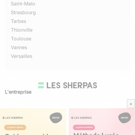
Saint-Malo
Strasbourg
Tarbes
Thionville
Toulouse
Vannes
Versailles
L'entreprise
Qui sommes-nous
×
Avis Sherpas
Média Parents
Mentions légales
/
CGU