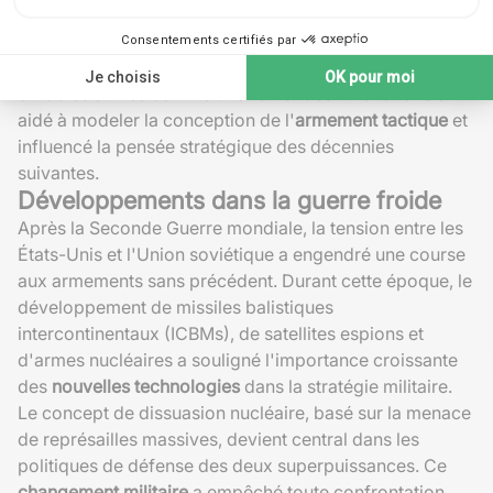
post-guerre
Les
bouleversements technologiques et stratégiques
des deux guerres mondiales
ont laissé des empreintes
durables sur les conflits ultérieurs. Ces
innovations
ont
aidé à modeler la conception de l'
armement tactique
et
influencé la pensée stratégique des décennies
suivantes.
Développements dans la guerre froide
Après la Seconde Guerre mondiale, la tension entre les
États-Unis et l'Union soviétique a engendré une course
aux armements sans précédent. Durant cette époque, le
développement de missiles balistiques
intercontinentaux (ICBMs), de satellites espions et
d'armes nucléaires a souligné l'importance croissante
des
nouvelles technologies
dans la stratégie militaire.
Le concept de dissuasion nucléaire, basé sur la menace
de représailles massives, devient central dans les
politiques de défense des deux superpuissances. Ce
changement militaire
a empêché toute confrontation