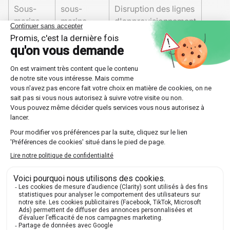
Sous-
sous-
Disruption des lignes
marins
marine
d'approvisionnement
efficace
Arme de
Bombe
Fin rapide du conflit
destruction
atomique
contre le Japon
massive
Guerre électronique et renseignement
Un autre aspect clé de la Seconde Guerre mondiale
réside dans les progrès réalisés en matière de
guerre
électronique
et de
renseignement
. Les Alliés ont investi
massivement dans la cryptanalyse, notamment avec la
machine Enigma des Allemands dont le code fut cassé
par Alan Turing et son équipe. Cette victoire sur le plan
informationnel a donné aux Alliés un avantage
stratégique considérable.
Impact des changements militaires