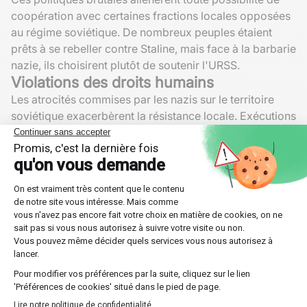
coopération avec certaines fractions locales opposées
au régime soviétique. De nombreux peuples étaient
prêts à se rebeller contre Staline, mais face à la barbarie
nazie, ils choisirent plutôt de soutenir l'URSS.
Violations des droits humains
Les atrocités commises par les nazis sur le territoire
soviétique exacerbèrent la résistance locale. Exécutions
sommaires, pillages, destruction systématique des
villages renforcèrent l'hostilité envers les envahisseurs.
Cette brutalité eut pour effet pervers de souder la
population soviétique autour de la figure de Staline,
transformant la lutte militaire en une guerre patriotique
totale.
Comparaison des pertes militaires lors de
deux batailles clés
Pertes
Pertes
Bataille
allemandes
soviétiques