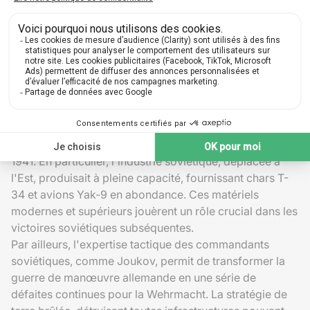
Moscou
500,000
700,000
750,000 -
Stalingrad
1,129,619
850,000
Une contre-offensive soviétique
implacable
Face aux échecs stratégiques allemands, l'
URSS
organisa une contre-offensive puissante dès l'hiver
1941. En particulier, l'industrie soviétique, déplacée à
l'Est, produisait à pleine capacité, fournissant chars T-
34 et avions Yak-9 en abondance. Ces matériels
modernes et supérieurs jouèrent un rôle crucial dans les
victoires soviétiques subséquentes.
Par ailleurs, l'expertise tactique des commandants
soviétiques, comme Joukov, permit de transformer la
guerre de manœuvre allemande en une série de
défaites continues pour la Wehrmacht. La stratégie de