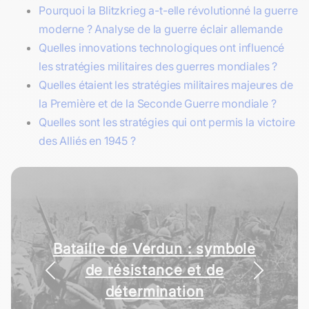
Pourquoi la Blitzkrieg a-t-elle révolutionné la guerre
moderne ? Analyse de la guerre éclair allemande
Quelles innovations technologiques ont influencé
les stratégies militaires des guerres mondiales ?
Quelles étaient les stratégies militaires majeures de
la Première et de la Seconde Guerre mondiale ?
Quelles sont les stratégies qui ont permis la victoire
des Alliés en 1945 ?
Bataille de Verdun : symbole
de résistance et de
détermination