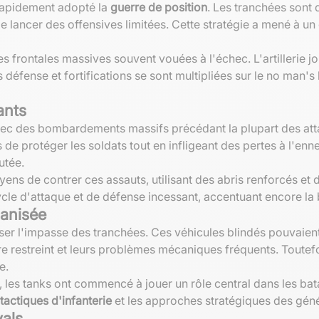
 rapidement adopté la
guerre de position
. Les tranchées sont
de lancer des offensives limitées. Cette stratégie a mené à u
s frontales massives souvent vouées à l'échec. L'artillerie jo
 défense et fortifications se sont multipliées sur le no man's
lants
avec des bombardements massifs précédant la plupart des at
 de protéger les soldats tout en infligeant des pertes à l'en
utée.
 de contrer ces assauts, utilisant des abris renforcés et des
cle d'attaque et de défense incessant, accentuant encore la br
canisée
er l'impasse des tranchées. Ces véhicules blindés pouvaient 
mbre restreint et leurs problèmes mécaniques fréquents. Toutefo
e.
es tanks ont commencé à jouer un rôle central dans les batail
tactiques d'infanterie
et les approches stratégiques des gén
vals