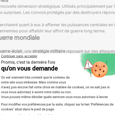
e nouvelle dimension stratégique. Utilisés principalement par 
s surprises. Les convois protégés par des destroyers réponda
rchaient quant à eux à affamer les puissances centrales en
ennemies pour affaiblir leur effort de guerre long terme.
Guerre mondiale
uerre-éclair
, une
stratégie militaire
reposant sur des attaque
isées, l'aviation et les chars, cette tactique visait à percer
ment.
urope, le Blitzkrieg a prouvé son efficacité en Pologne, en
on et la concentration des forces ont permis d'obtenir des gai
tégiques
ont joué un rôle essentiel dans la destruction des ca
ructures de transport et les villes, dans le but de démoraliser l
bombardements japonais sur Pearl Harbor sont des exemples f
ante de la suprematie aérienne dans le déroulement des
grand