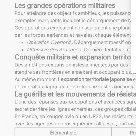
Les grandes opérations militaires
Pour atteindre des objectifs ambitieux, les puissance
exemples marquants incluent le débarquement de Norm
Ces opérations exigeaient non seulement une planificat
par les forces aériennes et navales, chaque élément de
Opération Overlord :
Débarquement massif orchest
Offensive des Ardennes :
Dernière tentative maje
Conquête militaire et expansion territori
Des ambitions expansionnistes alimentées par des id
étendre ses frontières en annexant et occupant plusie
Au même moment, l'
expansion territoriale japonaise
e
permirent au Japon de contrôler une vaste zone incluan
La guérilla et les mouvements de résist
L'une des réponses aux occupations et avancées agress
secret derrière les lignes ennemies, ces groupes cibla
En France, en Yougoslavie ou en URSS, les résistants o
avec les agences de renseignement alliées et, parfois
Élément clé
Pr