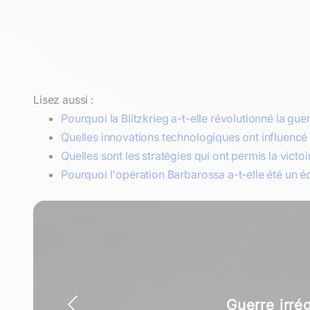
Lisez aussi :
Pourquoi la Blitzkrieg a-t-elle révolutionné la gu
Quelles innovations technologiques ont influencé 
Quelles sont les stratégies qui ont permis la victoi
Pourquoi l'opération Barbarossa a-t-elle été un é
Guerre irré
Guerre T