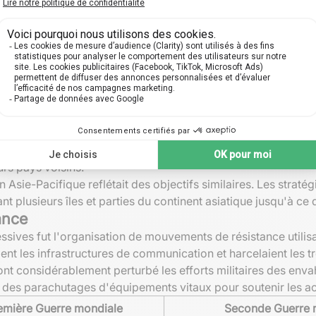
s engagées ont lancé de vastes
opérations militaires
combinant
andie (opération Overlord) et l'offensive allemande des A
ion minutieuse mais aussi une collaboration interarmes étroit
vait fonctionner en harmonie pour garantir le succès final.
ré par les Alliés en France pour commencer la libération d
ure de l'Allemagne pour repousser les Alliés sur le front occi
ale
éologies agressives ont conduit à des campagnes de
conquêt
urs pays voisins.
n Asie-Pacifique reflétait des objectifs similaires. Les straté
t plusieurs îles et parties du continent asiatique jusqu'à ce 
ance
ives fut l'organisation de mouvements de résistance utilisa
ient les infrastructures de communication et harcelaient les 
nt considérablement perturbé les efforts militaires des envah
, des parachutages d'équipements vitaux pour soutenir les act
emière Guerre mondiale
Seconde Guerre 