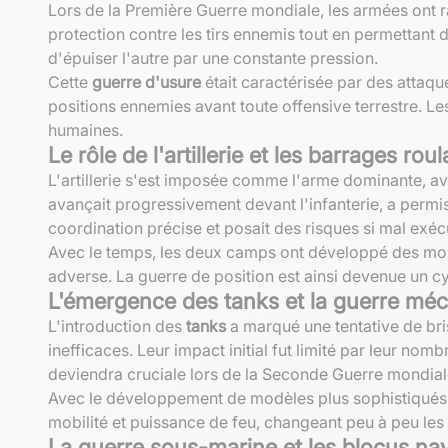
Lors de la Première Guerre mondiale, les armées ont
protection contre les tirs ennemis tout en permettant 
d'épuiser l'autre par une constante pression.
Cette
guerre d'usure
était caractérisée par des attaque
positions ennemies avant toute offensive terrestre. Les
humaines.
Le rôle de l'artillerie et les barrages rou
L'artillerie s'est imposée comme l'arme dominante, 
avançait progressivement devant l'infanterie, a permis
coordination précise et posait des risques si mal exéc
Avec le temps, les deux camps ont développé des moyens
adverse. La guerre de position est ainsi devenue un cy
L'émergence des tanks et la guerre mé
L'introduction des
tanks
a marqué une tentative de bris
inefficaces. Leur impact initial fut limité par leur no
deviendra cruciale lors de la Seconde Guerre mondial
Avec le développement de modèles plus sophistiqués, l
mobilité et puissance de feu, changeant peu à peu les
La guerre sous-marine et les blocus na