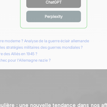
ChatGPT
Perplexity
erre moderne ? Analyse de la guerre éclair allemande
les stratégies militaires des guerres mondiales ?
re des Alliés en 1945 ?
chec pour l'Allemagne nazie ?
gulière : une nouvelle tendance dans nos a
otale : quand le conflit dépasse le domaine 