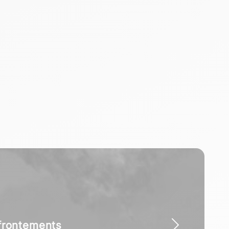
ffrontements
militaire