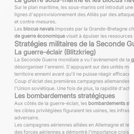
Sur le plan maritime, les sous-marins ont introduit un
lignes d'approvisionnement des Alliés par des attaque
et contre-mesures.
Les
blocus navals
imposés par la Grande-Bretagne che
de guerre économique
visait à épuiser les ressources 
Stratégies militaires de la Seconde 
La guerre-éclair (Blitzkrieg)
La Seconde Guerre mondiale a vu l'avènement de la
g
désorganiser l'ennemi. S'appuyant sur des unités motor
territoire ennemi avant qu'il ne puisse réagir efficace
Coup d'éclat des premières campagnes allemandes en E
l'Union soviétique. Une fois de plus, la rapidité d'acti
Les bombardements stratégiques
Aux côtés de la guerre-éclair, les
bombardements stra
les cibles privilégiées figuraient les usines, les infrast
adversaire.
Les campagnes aériennes alliées en Allemagne et les 
des forces aériennes a démontré l'importance croiss