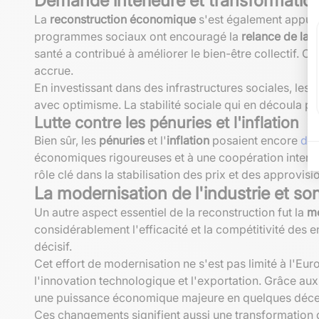
Demande intérieure et transformation
La
reconstruction économique
s'est également appuyée
programmes sociaux ont encouragé la
relance de la
santé a contribué à améliorer le bien-être collectif. 
accrue.
En investissant dans des infrastructures sociales, les
avec optimisme. La stabilité sociale qui en découla pe
Lutte contre les pénuries et l'inflation
Bien sûr, les
pénuries
et l'
inflation
posaient encore
des
économiques rigoureuses et à une coopération internat
rôle clé dans la stabilisation des prix et des approvis
La modernisation de l'industrie et so
Un autre aspect essentiel de la reconstruction fut la
mo
considérablement l'efficacité et la compétitivité des
décisif.
Cet effort de modernisation ne s'est pas limité à l'Euro
l'innovation technologique et l'exportation. Grâce au
une puissance économique majeure en quelques décenn
Ces changements signifient aussi une transformation 