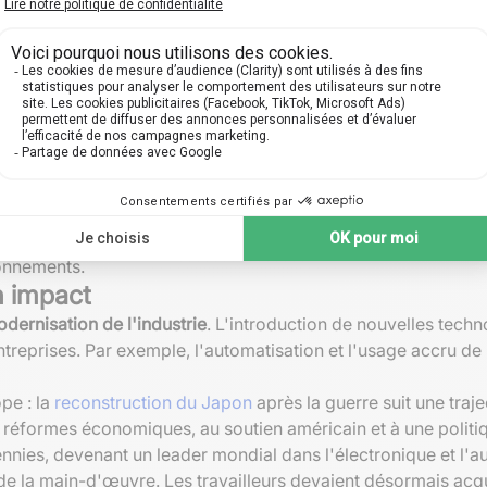
 sociale
 sur des stratégies visant à stimuler la
demande intérieure
 consommation
. Le développement d'infrastructures publiques 
Cela engendra une
transformation sociale profonde
, marquée p
 gouvernements ont réussi à créer un cadre stable et prospère 
rmit une meilleure intégration des populations déplacées et t
 défis majeurs au lendemain de la guerre
. Ces problèmes fur
ionale renforcée. Les accords multilatéraux et les instituti
ionnements.
n impact
dernisation de l'industrie
. L'introduction de nouvelles tech
 entreprises. Par exemple, l'automatisation et l'usage accru 
pe : la
reconstruction du Japon
après la guerre suit une traje
x réformes économiques, au soutien américain et à une politiq
ies, devenant un leader mondial dans l'électronique et l'a
de la main-d'œuvre. Les travailleurs devaient désormais ac