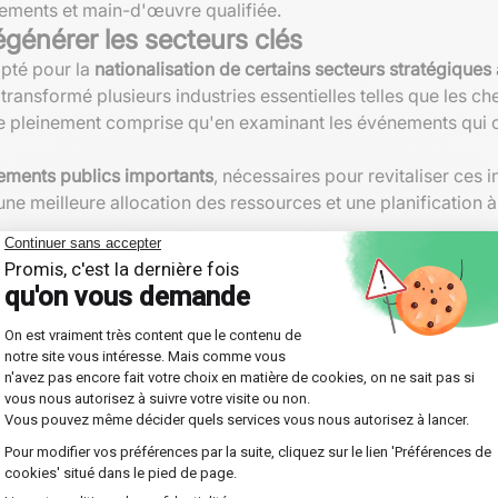
issements et main-d'œuvre qualifiée.
régénérer les secteurs clés
opté pour la
nationalisation de certains secteurs stratégiques
ansformé plusieurs industries essentielles telles que les che
tre pleinement comprise qu'en examinant les événements qui
ements publics importants
, nécessaires pour revitaliser ces 
 une meilleure allocation des ressources et une planification 
oûts grâce aux économies d'échelle, une stabilité accrue des 
, ces processus ne furent pas sans défis. La bureaucratie exce
Secteurs nationalisés
de fer, banque
1946
anté
1947-