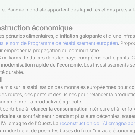
 et Banque mondiale apportent des liquidités et des prêts à fa
construction économique
ves
pénuries alimentaires
, d'
inflation galopante
et d'une infra
sous le nom de Programme de rétablissement européen
. Propo
pour empêcher la propagation du communisme.
13 milliards de dollars dans les pays européens participants. 
e
modernisation rapide de l'économie
. Les investissements se
ité durable.
l
été mis sur la stabilisation des monnaies européennes pour cont
s routes, des ponts et des usines pour relancer la production
ur améliorer la productivité agricole.
nt contribué à
relancer la consommation
intérieure et à renfo
ricaine
se sont fait sentir pendant plusieurs décennies, sout
t l'Allemagne de l'Ouest. La
reconstruction de l'Allemagne ap
on industrie et de poser les bases du futur "miracle économi