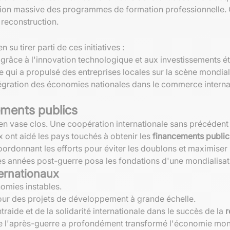
ion massive des programmes de formation professionnelle. C
reconstruction.
 su tirer parti de ces initiatives :
grâce à l'innovation technologique et aux investissements é
qui a propulsé des entreprises locales sur la scène mondial
tégration des économies nationales dans le commerce internati
ements publics
en vase clos. Une coopération internationale sans précédent 
x ont aidé les pays touchés à obtenir les
financements public
rdonnant les efforts pour éviter les doublons et maximiser l'
s années post-guerre posa les fondations d'une mondialisati
ernationaux
nomies instables.
 pour des projets de développement à grande échelle.
raide et de la solidarité internationale dans le succès de la
r
l'après-guerre a profondément transformé l'économie mondi