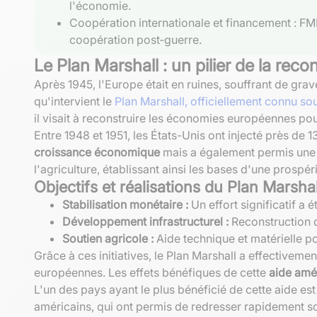
l'économie.
Coopération internationale et financement : FMI
coopération post‑guerre.
Le Plan Marshall : un pilier de la re
Après 1945, l'Europe était en ruines, souffrant de gra
qu'intervient le
Plan Marshall, officiellement connu 
il visait à reconstruire les économies européennes 
Entre 1948 et 1951, les États-Unis ont injecté près de 
croissance économique
mais a également permis un
l'agriculture, établissant ainsi les bases d'une prospér
Objectifs et réalisations du Plan Marshal
Stabilisation monétaire :
Un effort significatif a 
Développement infrastructurel :
Reconstruction de
Soutien agricole :
Aide technique et matérielle po
Grâce à ces initiatives, le Plan Marshall a effectiveme
européennes. Les effets bénéfiques de cette
aide amé
L'un des pays ayant le plus bénéficié de cette aide es
américains, qui ont permis de redresser rapidement s