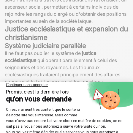
ascenseur social, permettant à certains individus de
rejoindre les rangs du clergé ou d'obtenir des positions
importantes au sein de la société laïque.
Justice ecclésiastique et expansion du
christianisme
Système judiciaire parallèle
Il ne faut pas oublier le système de
justice
ecclésiastique
qui opérait parallèlement à celui des
seigneuries et des royaumes. Les tribunaux
ecclésiastiques traitaient principalement des affaires
concernant la foi, les mœurs et les questions
matrimoniales. Ils avaient toutefois compétence sur des
crimes plus graves comme l'hérésie, pouvant user de
mesures sévères allant jusqu'à l'excommunication ou
l'interdiction commerciale.
Ce réseau de tribunaux agissait souvent en concertation
avec les autorités civiles, illustrant de nouveau la forte
imbrication entre le
pouvoir politique
et religieux. Le