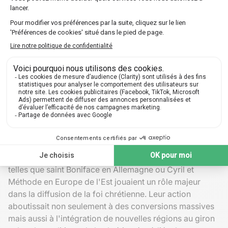
jugement de Jeanne d'Arc est un exemple frappant de
cette interaction complexe entre justice ecclésiastique
et justice royale.
Missionnaires et christianisation
L'
expansion du christianisme
marquait une autre facette
cruciale de l'influence de l'église au Moyen Âge. Les
ordres missionnaires parcouraient le monde connu pour
convertir de nouvelles populations. Ces missions,
soutenues par la papauté, contribuaient à
l'élargissement de la sphère d'influence chrétienne et à
l'unification culturelle sous une même doctrine
religieuse.
Dès le haut Moyen Âge, des figures emblématiques
telles que saint Boniface en Allemagne ou Cyril et
Méthode en Europe de l'Est jouaient un rôle majeur
dans la diffusion de la foi chrétienne. Leur action
aboutissait non seulement à des conversions massives
mais aussi à l'intégration de nouvelles régions au giron