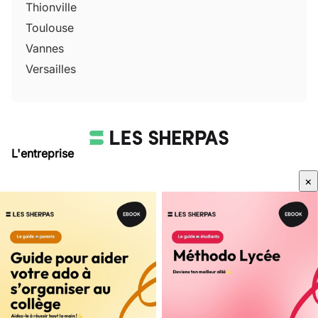
Thionville
Toulouse
Vannes
Versailles
L'entreprise
Qui sommes-nous
×
Avis Sherpas
Média Parents
Mentions légales
/
CGU
Besoin d'aide ?
Contactez-nous