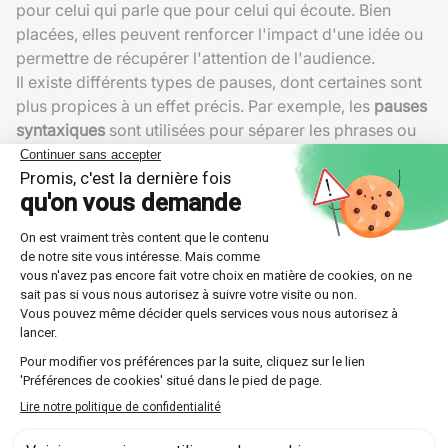
pour celui qui parle que pour celui qui écoute. Bien
placées, elles peuvent renforcer l'impact d'une idée ou
permettre de récupérer l'attention de l'audience.
Il existe différents types de pauses, dont certaines sont
plus propices à un effet précis. Par exemple, les
pauses
syntaxiques
sont utilisées pour séparer les phrases ou
parties de phrases, facilitant ainsi la compréhension
structurée du discours.
Comprendre et utiliser les pauses
Une pause bien utilisée peut souligner un point
important ou préparer l'auditoire à une nouvelle
information. Elles aident aussi à gérer les émotions
durant un dialogue tendu, offrant un moment de calme
pour réfléchir et répondre de manière appropriée.
Pour maximiser l'effet de vos pauses, il est essentiel de
ne pas les remplir systématiquement de « euh » ou
autres sons parasites. Ces remplissages peuvent
distraire et diminuer l'impact de la pause.
Types de pauses et leurs effets