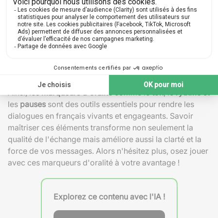
Pause courte :
Aide à séparer les idées au sein
d'une même phrase.
Pause longue :
Utilisée pour marquer la transition
entre deux segments importants du discours.
Pause dramatique :
Souligne une conclusion ou
une révélation clé, attirant toute l'attention sur le
propos suivant.
Ainsi, les
marqueurs d'oralité
comme le
ton
, le
rythme
et
les
pauses
sont des outils essentiels pour rendre les
dialogues en français vivants et engageants. Savoir
maîtriser ces éléments transforme non seulement la
qualité de l'échange mais améliore aussi la clarté et la
force de vos messages. Alors n'hésitez plus, osez jouer
avec ces marqueurs d'oralité à votre avantage !
Explorez ce contenu avec l'IA !