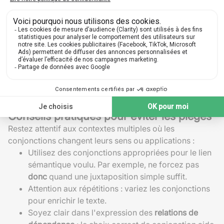
Comme toute règle en langue française, l'utilisation des
conjonctions comporte des exceptions et des
particularités. Certaines expressions figées, ou
locutions conjonctives
, comme
aussi bien que
,
aussitôt
que
, obéissent à leurs propres règles.
De même, certaines conjonctions changent de sens
selon le contexte. Prenons
depuis que
: "Il habite ici
depuis que
sa famille a déménagé." Ici, la conjonction
marque un point de départ dans le passé.
Conseils pratiques pour éviter les pièges
Restez attentif aux contextes multiples où les
conjonctions changent leurs sens ou applications :
Utilisez des conjonctions appropriées pour le lien
sémantique voulu. Par exemple, ne forcez pas
donc
quand une juxtaposition simple suffit.
Attention aux répétitions : variez les conjonctions
pour enrichir le texte.
Soyez clair dans l'expression des
relations de