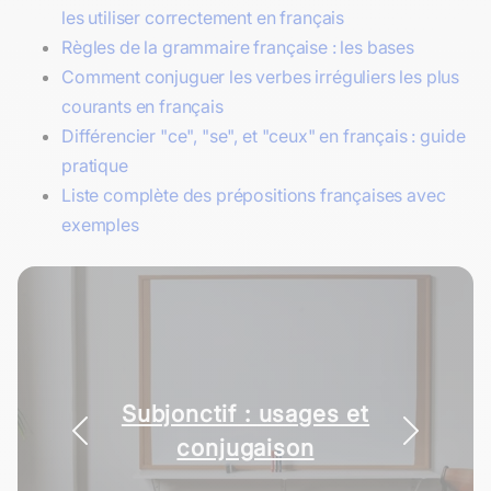
les utiliser correctement en français
Règles de la grammaire française : les bases
Comment conjuguer les verbes irréguliers les plus
courants en français
Différencier "ce", "se", et "ceux" en français : guide
pratique
Liste complète des prépositions françaises avec
exemples
Subjonctif : usages et
conjugaison