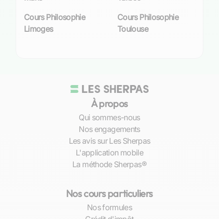
particuliers offrent l’avantage inestimable d’une
Cours Philosophie
Cours Philosophie
approche sur mesure
, où le professeur adapte
Limoges
Toulouse
sa pédagogie à la psyché individuelle de son
élève. À Brive-la-Gaillarde, nos enseignants
cultivent cette capacité d’adaptation, permettant
ainsi aux étudiants de naviguer avec aisance
dans les méandres des concepts
philosophiques. Que vous soyez confronté à la
À propos
dialectique platonicienne ou aux subtilités
kantiennes, nos professeurs savent comment
Qui sommes-nous
personnaliser leur enseignement pour que
Nos engagements
chaque leçon devienne un chemin vers
Les avis sur Les Sherpas
l’épanouissement intellectuel.
L'application mobile
La méthode Sherpas®
Voici comment les cours peuvent être structurés
:
Nos cours particuliers
Analyse approfondie
des thèmes qui
Nos formules
captivent l’étudiant ;