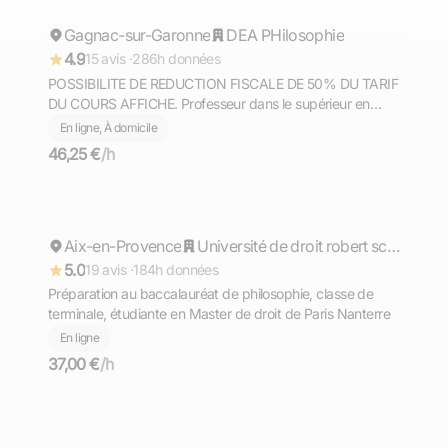
Gagnac-sur-Garonne
Répond rapidement
DEA PHilosophie
4.9
15 avis ·
286h données
POSSIBILITE DE REDUCTION FISCALE DE 50% DU TARIF
DU COURS AFFICHE. Professeur dans le supérieur en
philosophie, culture générale, méthodologie donne cours à
En ligne, À domicile
Toulouse ou en ligne.
46,25 €
/h
Coralie
Aix-en-Provence
Répond rapidement
Université de droit robert schuman aix en provence
5.0
19 avis ·
184h données
Préparation au baccalauréat de philosophie, classe de
terminale, étudiante en Master de droit de Paris Nanterre
En ligne
37,00 €
/h
Fabian