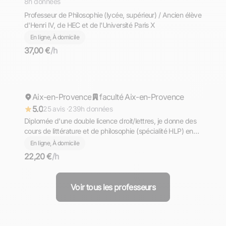
8h données
Professeur de Philosophie (lycée, supérieur) / Ancien élève
d'Henri IV, de HEC et de l'Université Paris X
En ligne, À domicile
37,00 €
/h
Maëliss
Aix-en-Provence
Répond rapidement
faculté Aix-en-Provence
5.0
25 avis ·
239h données
Diplomée d'une double licence droit/lettres, je donne des
cours de littérature et de philosophie (spécialité HLP) en
ligne ou sur Aix-en-Provence
En ligne, À domicile
22,20 €
/h
Voir tous les professeurs