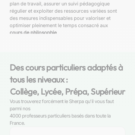
plan de travail, assurer un suivi pédagogique
régulier et exploiter des ressources variées sont
des mesures indispensables pour valoriser et
optimiser pleinement le temps consacré aux
cours de philosophie
.
Le paysage éducatif et la demande pour
les cours particuliers de philosophie à
Brive-la-Gaillarde
Des cours particuliers adaptés à
Le système éducatif local et l’enseignement de
tous les niveaux :
la philosophie
Collège, Lycée, Prépa, Supérieur
À Brive-la-Gaillarde, comme partout en France,
Vous trouverez forcément le Sherpa qu'il vous faut
la philosophie occupe une place prépondérante
parmi nos
dans le curriculum des lycéens, notamment en
4000 professeurs particuliers basés dans toute la
classe terminale. Cette discipline vise à aiguiser
France.
leur réflexion critique et à leur fournir les outils
nécessaires pour appréhender avec