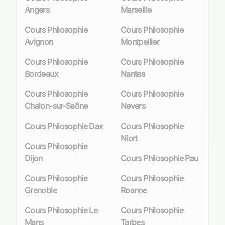
Nos coordinateurs pédagogiques se tiennent
Angers
Marseille
prêts pour vous guider vers le meilleur choix
Cours Philosophie
Cours Philosophie
d’enseignant selon vos aspirations
Avignon
Montpellier
académiques. Avec Les Sherpas, bénéficiez
d’un
apprentissage flexible
: optez pour des
Cours Philosophie
Cours Philosophie
cours en ligne depuis le confort de votre
Bordeaux
Nantes
domicile ou rencontrez nos professeurs lors de
séances présencielles dans notre belle ville
Cours Philosophie
Cours Philosophie
universitaire qu’est Brive-la-Gaillarde.
Chalon-sur-Saône
Nevers
Les avantages des cours particuliers de
Cours Philosophie Dax
Cours Philosophie
Niort
philosophie
Cours Philosophie
Dijon
Cours Philosophie Pau
Approche personnalisée de l’enseignement
Cours Philosophie
Cours Philosophie
Lorsqu’il s’agit d’aborder les vastes et
Grenoble
Roanne
complexes territoires de la pensée
Cours Philosophie Le
Cours Philosophie
philosophique, chaque élève se présente avec
Mans
Tarbes
une carte mentale qui lui est propre. Les cours