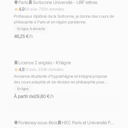
Paris
Répond rapidement
Sorbonne Université - URF lettres
4.9
99 avis ·
792h données
Professeur diplômé de la Sorbonne, je donne des cours de
philosophie à Paris et en région parisienne.
En ligne, À domicile
46,25 €
/h
Maëva
Licence 2 anglais - Khâgne
Répond rapidement
4.8
13 avis ·
204h données
Ancienne étudiante d'hypokhâgne et khâgne propose
des cours adaptés et de révision en philosophie pour
préparer les concours de l'ENS ou des écoles de
En ligne
commerce.
À partir de
29,60 €
/h
Eliott
Fontenay-sous-Bois
Répond rapidement
HEC Paris et Université Paris X