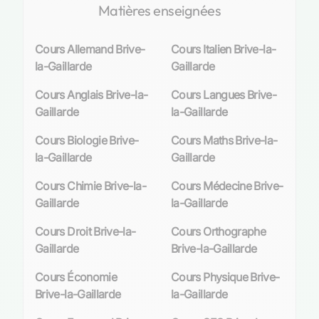
Matières enseignées
discernement les questions fondamentales de
l’existence. Cependant, malgré son importance,
Cours Allemand Brive-
Cours Italien Brive-la-
elle représente un défi pour bon nombre
la-Gaillarde
Gaillarde
d’étudiants qui peinent parfois à saisir ses
concepts abstraits ou à structurer leurs pensées
Cours Anglais Brive-la-
Cours Langues Brive-
de manière cohérente. Face à ce constat, les
Gaillarde
la-Gaillarde
cours particuliers
se révèlent être une solution
efficace pour surmonter ces obstacles.
Cours Biologie Brive-
Cours Maths Brive-la-
la-Gaillarde
Gaillarde
Profil et besoins des élèves à Brive-la-Gaillarde
Cours Chimie Brive-la-
Cours Médecine Brive-
Les élèves brivistes manifestent un intérêt
Gaillarde
la-Gaillarde
croissant pour les cours particuliers de
Cours Droit Brive-la-
Cours Orthographe
philosophie afin d’enrichir leur compréhension
Gaillarde
Brive-la-Gaillarde
et d’optimiser leurs performances académiques.
Que ce soit pour préparer minutieusement le
Cours Économie
Cours Physique Brive-
baccalauréat ou simplement par soif de
Brive-la-Gaillarde
la-Gaillarde
connaissance, ils recherchent un
accompagnement sur mesure
qui puisse