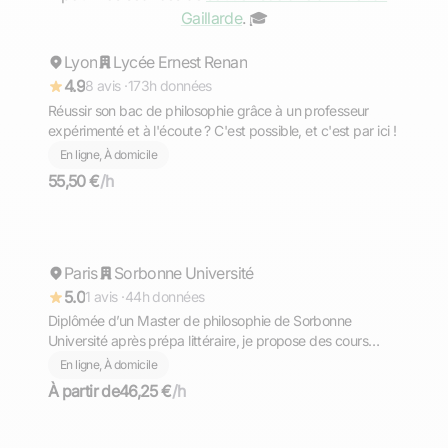
Lilian
Gaillarde
. ‍🎓
Lyon
Répond rapidement
Lycée Ernest Renan
4.9
8 avis ·
173h données
Réussir son bac de philosophie grâce à un professeur
expérimenté et à l'écoute ? C'est possible, et c'est par ici !
En ligne, À domicile
55,50 €
/h
Solenne
Paris
Répond rapidement
Sorbonne Université
5.0
1 avis ·
44h données
Diplômée d’un Master de philosophie de Sorbonne
Université après prépa littéraire, je propose des cours
particuliers de français et de lettres à Paris et en ligne :
En ligne, À domicile
remise à niveau, préparation au bac de français, concours
À partir de
46,25 €
/h
et accompagnement dans le supérieur.
Jean Christophe