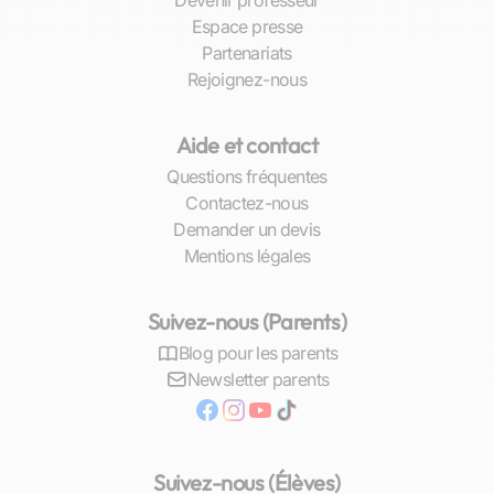
Devenir professeur
Les professeurs de chimie à Brest se distinguent
Espace presse
par leur diversité et leur expertise. Avec un panel
Partenariats
de
professeurs disponibles
, chaque étudiant a la
Rejoignez-nous
possibilité de trouver l’enseignant qui
correspond parfaitement à ses attentes
pédagogiques. Ces experts pédagogues offrent
Aide et contact
souvent une première séance gratuite,
Questions fréquentes
permettant ainsi une prise de contact sans
Contactez-nous
engagement qui rassure tant les parents que les
Demander un devis
élèves. Ces professionnels de l’éducation, forts
Mentions légales
d’une solide formation scientifique, mettent en
œuvre des méthodes didactiques adaptées au
Suivez-nous (Parents)
niveau et au rythme d’apprentissage individuel.
Blog pour les parents
Chez Les Sherpas, nous comprenons
Newsletter parents
l’importance d’un accompagnement sur mesure
et nous nous engageons à fournir un service
personnalisé grâce à notre sélection rigoureuse
d’
enseignants qualifiés
. Que vous recherchiez
Suivez-nous (Élèves)