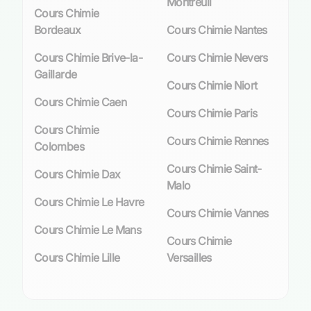
Montreuil
moléculaire ou minérale ou pour préparer
Cours Chimie
intensivement les épreuves du Bac S, ces
Bordeaux
Cours Chimie Nantes
enseignants diplômés mettent en œuvre des
méthodes pédagogiques éprouvées. La
Cours Chimie Brive-la-
Cours Chimie Nevers
satisfaction élevée des élèves brestois témoigne
Gaillarde
Cours Chimie Niort
du succès rencontré par ces accompagnements
Cours Chimie Caen
personnalisés.
Cours Chimie Paris
Cours Chimie
Avec un taux d’appréciation moyen frôlant
Cours Chimie Rennes
Colombes
l’excellence pour nos
coachs en chimie
, il est
indéniable que choisir un cours particulier à
Cours Chimie Saint-
Cours Chimie Dax
Brest constitue une décision judicieuse. Cette
Malo
démarche assure non seulement une meilleure
Cours Chimie Le Havre
Cours Chimie Vannes
assimilation des concepts clés mais ouvre
Cours Chimie Le Mans
également la porte à une réussite académique
Cours Chimie
solide et pérenne.
Cours Chimie Lille
Versailles
Le marché des cours particuliers de
chimie à Brest