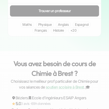
Trouver un professeur
Maths
Physique
Anglais
Espagnol
Français
Histoire
+20
Vous avez besoin de cours de
Chimie à Brest ?
Choisissez le meilleur prof particulier de Chimie pour
Alain
vos séances de
soutien scolaire à Brest
. ‍🎓
Béziers
Répond rapidement
Ecole d'ingénieurs ESAIP Angers
5.0
3 avis ·
69h données