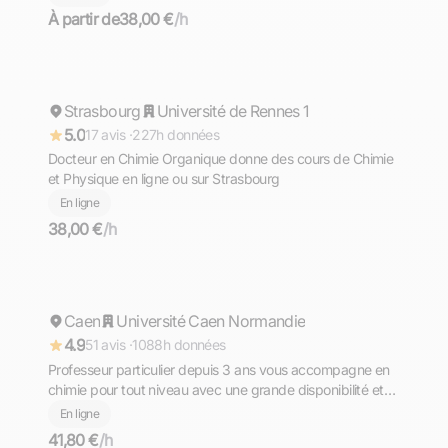
À partir de
38,00 €
/h
David
Strasbourg
Répond rapidement
Université de Rennes 1
5.0
17 avis ·
227h données
Docteur en Chimie Organique donne des cours de Chimie
et Physique en ligne ou sur Strasbourg
En ligne
38,00 €
/h
Pierre-Louis
Caen
Répond rapidement
Université Caen Normandie
4.9
51 avis ·
1088h données
Professeur particulier depuis 3 ans vous accompagne en
chimie pour tout niveau avec une grande disponibilité et
beaucoup de pédagogie.
En ligne
41,80 €
/h