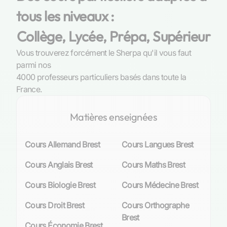
une place prépondérante. Les établissements
tous les niveaux :
d’enseignement secondaire offrent un cadre
propice à l’apprentissage des disciplines
Collège, Lycée, Prépa, Supérieur
fondamentales, parmi lesquelles la chimie se
distingue. L’Université de Bretagne Occidentale
Vous trouverez forcément le Sherpa qu'il vous faut
(UBO), ainsi que d’autres instituts supérieurs,
parmi nos
proposent des cursus variés allant de la licence
4000 professeurs particuliers basés dans toute la
au doctorat en chimie. Ces formations sont
France.
conçues pour ouvrir les portes de carrières
enrichissantes dans le domaine des sciences.
Matières enseignées
La place de la chimie dans le curriculum
Cours Allemand Brest
Cours Langues Brest
académique à Brest
Cours Anglais Brest
Cours Maths Brest
La chimie est bien plus qu’une matière parmi
d’autres à Brest ; elle est une voie vers la
Cours Biologie Brest
Cours Médecine Brest
compréhension du monde qui nous entoure. Dès
le collège, avec l’introduction de la physique-
Cours Droit Brest
Cours Orthographe
chimie en classe de cinquième, les élèves sont
Brest
Cours Économie Brest