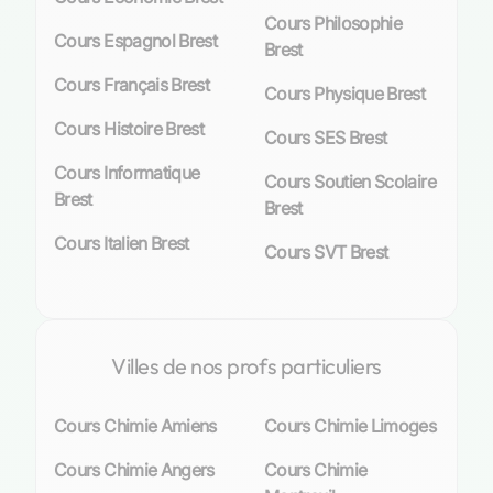
invités à explorer cette science fascinante qui
Cours Philosophie
décrit la substance même de notre réalité. Au
Cours Espagnol Brest
Brest
lycée, où les coefficients attribués aux sciences
augmentent significativement, maîtriser les
Cours Français Brest
Cours Physique Brest
principes de la chimie devient crucial pour
Cours Histoire Brest
exceller au baccalauréat et envisager
Cours SES Brest
sereinement des études supérieures
Cours Informatique
Cours Soutien Scolaire
spécialisées. Les
cours particuliers
viennent
Brest
Brest
donc appuyer ce parcours académique en
offrant un
soutien personnalisé
adapté aux
Cours Italien Brest
Cours SVT Brest
aspirations et aux besoins spécifiques de
chaque apprenant.
L’
excellence des professeurs particuliers
à Brest
Villes de nos profs particuliers
se reflète dans leur capacité à transmettre leur
savoir avec passion et dévouement, cultivant
ainsi chez leurs élèves un raisonnement
Cours Chimie Amiens
Cours Chimie Limoges
scientifique aiguisé. Que ce soit pour
Cours Chimie Angers
Cours Chimie
approfondir les connaissances en chimie