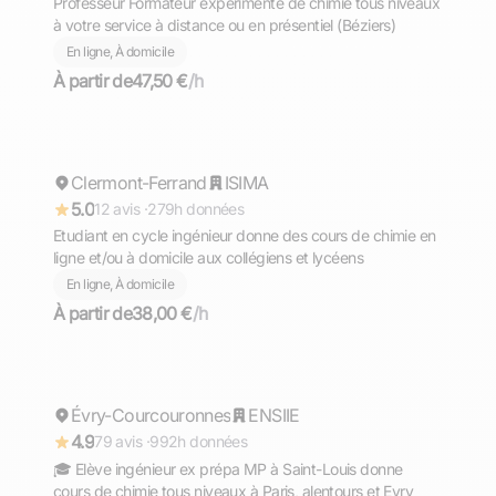
Professeur Formateur expérimenté de chimie tous niveaux
à votre service à distance ou en présentiel (Béziers)
En ligne, À domicile
À partir de
47,50 €
/h
Komlan Armand
Clermont-Ferrand
Répond rapidement
ISIMA
5.0
12 avis ·
279h données
Etudiant en cycle ingénieur donne des cours de chimie en
ligne et/ou à domicile aux collégiens et lycéens
En ligne, À domicile
À partir de
38,00 €
/h
Ewen
Évry-Courcouronnes
Répond rapidement
ENSIIE
4.9
79 avis ·
992h données
🎓 Elève ingénieur ex prépa MP à Saint-Louis donne
cours de chimie tous niveaux à Paris, alentours et Evry