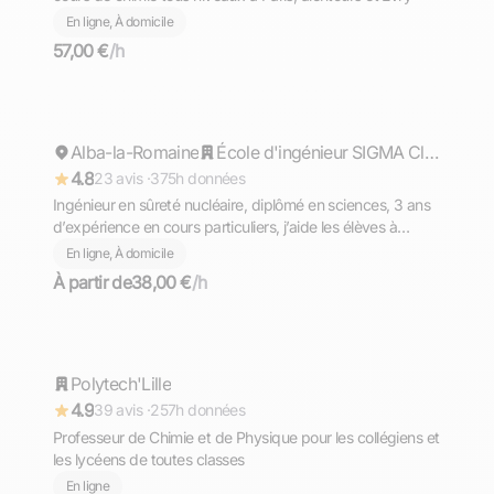
En ligne, À domicile
57,00 €
/h
Lucas
Alba-la-Romaine
Répond rapidement
École d'ingénieur SIGMA Clermont
4.8
23 avis ·
375h données
Ingénieur en sûreté nucléaire, diplômé en sciences, 3 ans
d’expérience en cours particuliers, j’aide les élèves à
reprendre confiance et à progresser en physique-chimie
En ligne, À domicile
pour tous les niveaux avec une méthode claire, structurée
À partir de
38,00 €
/h
et adaptée aux contrôles
Grégory
Polytech'Lille
Répond rapidement
4.9
39 avis ·
257h données
Professeur de Chimie et de Physique pour les collégiens et
les lycéens de toutes classes
En ligne