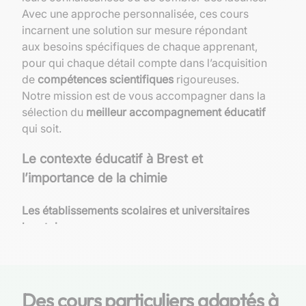
Avec une approche personnalisée, ces cours
incarnent une solution sur mesure répondant
aux besoins spécifiques de chaque apprenant,
pour qui chaque détail compte dans l’acquisition
de
compétences scientifiques
rigoureuses.
Notre mission est de vous accompagner dans la
sélection du
meilleur accompagnement éducatif
qui soit.
Le contexte éducatif à Brest et
l’importance de la chimie
Les établissements scolaires et universitaires
brestois
À Brest, ville reconnue pour son dynamisme
étudiant et ses institutions académiques
prestigieuses, l’éducation scientifique occupe
Des cours particuliers adaptés à