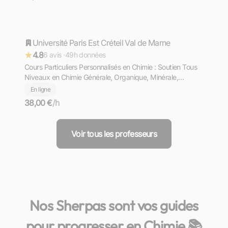
Amir
Université Paris Est Créteil Val de Marne
Répond rapidement
4.8
6 avis ·
49h données
Cours Particuliers Personnalisés en Chimie : Soutien Tous
Niveaux en Chimie Générale, Organique, Minérale,
Physique, Polymères, Biochimie et Plus, pour Collège,
En ligne
Lycée et Enseignement Supérieur
38,00 €
/h
Voir tous les professeurs
Nos Sherpas sont vos guides
pour progresser en Chimie 📚