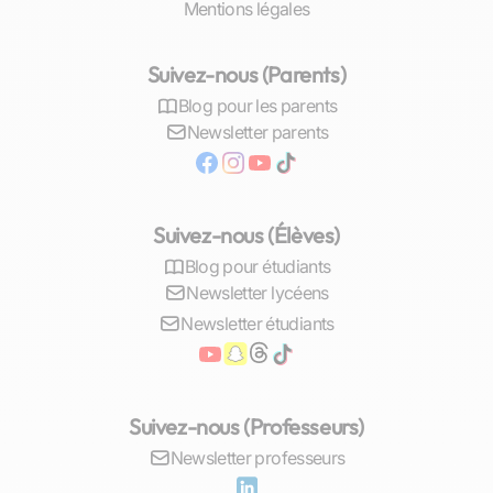
Mentions légales
apprécie la flexibilité qu’offrent ces rencontres
après l’école pour approfondir ses
compétences en biotechnologies. Avec un tarif
Suivez-nous (Parents)
moyen attractif de 17 €/h et une réponse rapide
Blog pour les parents
sous une heure garantie par nos enseignants
Newsletter parents
dévoués, il n’a jamais été aussi accessible
d’obtenir une aide sur mesure répondant
parfaitement aux aspirations spécifiques des
étudiants havrais.
Suivez-nous (Élèves)
Blog pour étudiants
Structurer un cours particulier de Biologie
Newsletter lycéens
au Havre
Newsletter étudiants
Adaptation du cours au niveau de l’élève
Chaque élève possède son propre parcours
Suivez-nous (Professeurs)
d’apprentissage, ses
forces
et ses zones à
améliorer. Nos professeurs particuliers de
Newsletter professeurs
biologie au Havre excellent dans l’art de