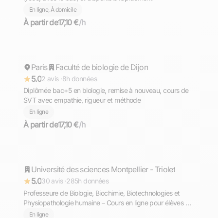
En ligne, À domicile
À partir de
17,10 €
/h
Séverine
Paris
Répond rapidement
Faculté de biologie de Dijon
5.0
2 avis ·
8h données
Diplômée bac+5 en biologie, remise à nouveau, cours de
SVT avec empathie, rigueur et méthode
En ligne
À partir de
17,10 €
/h
Khaoula
Université des sciences Montpellier - Triolet
Répond rapidement
5.0
30 avis ·
285h données
Professeure de Biologie, Biochimie, Biotechnologies et
Physiopathologie humaine – Cours en ligne pour élèves de
1ère et Terminale STL et ST2S
En ligne