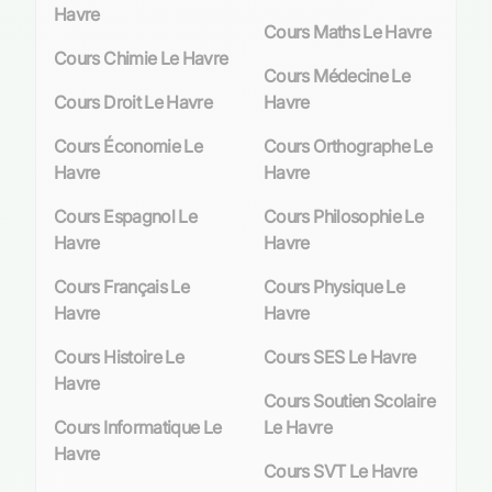
Havre
La biologie occupe une place centrale dans les
Cours Maths Le Havre
programmes scolaires havrais. Dès la cinquième
Cours Chimie Le Havre
Cours Médecine Le
année, marquant l’entrée dans un nouveau cycle
Cours Droit Le Havre
Havre
d’apprentissage, les élèves découvrent la
complexité du monde vivant à travers l’étude
Cours Économie Le
Cours Orthographe Le
approfondie de cette science. Ils sont alors
Havre
Havre
confrontés à une diversité accrue
d’apprentissages et à l’introduction de
Cours Espagnol Le
Cours Philosophie Le
méthodes pédagogiques novatrices telles que
Havre
Havre
les enseignements pratiques interdisciplinaires
Cours Français Le
Cours Physique Le
(EPI). Ces derniers favorisent une
Havre
Havre
compréhension holistique des phénomènes
biologiques en liant cette discipline à d’autres
Cours Histoire Le
Cours SES Le Havre
domaines tels que la chimie ou même les
Havre
mathématiques.
Cours Soutien Scolaire
Cours Informatique Le
Le Havre
En outre, avec des figures inspirantes, il est
Havre
manifeste que le niveau d’exigence et la qualité
Cours SVT Le Havre
pédagogique sont garants d’un apprentissage