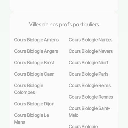
rigoureux et enrichissant pour chaque élève
havrais. C’est pourquoi opter pour des
cours
particuliers
peut s’avérer être un choix judicieux
Villes de nos profs particuliers
afin d’accroître ses
connaissances
et
compétences
en biologie, tout en bénéficiant
Cours Biologie Amiens
Cours Biologie Nantes
d’une attention sur mesure adaptée aux besoins
spécifiques de chaque apprenant.
Cours Biologie Angers
Cours Biologie Nevers
Les différents profils d’élèves
Cours Biologie Brest
Cours Biologie Niort
recherchant des cours particuliers de
Cours Biologie Caen
Cours Biologie Paris
Biologie
Cours Biologie
Cours Biologie Reims
Élèves en difficulté et renforcement scolaire
Colombes
Cours Biologie Rennes
Dans la ville du Havre, les cours particuliers de
Cours Biologie Dijon
Cours Biologie Saint-
biologie sont une bouée de sauvetage pour les
Cours Biologie Le
Malo
élèves qui peinent à naviguer dans les méandres
Mans
des sciences du vivant. Claire, par exemple,
Cours Biologie