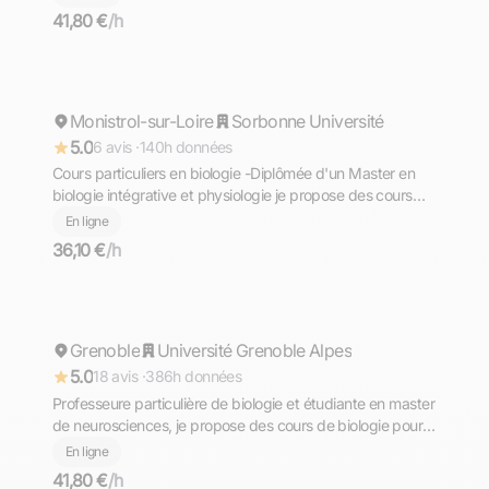
41,80 €
/h
Emilie
Monistrol-sur-Loire
Répond rapidement
Sorbonne Université
5.0
6 avis ·
140h données
Cours particuliers en biologie -Diplômée d'un Master en
biologie intégrative et physiologie je propose des cours
pour étudiants de tous niveaux
En ligne
36,10 €
/h
Andréa
Grenoble
Répond rapidement
Université Grenoble Alpes
5.0
18 avis ·
386h données
Professeure particulière de biologie et étudiante en master
de neurosciences, je propose des cours de biologie pour
les niveaux primaire, collége, lycée et licence
En ligne
41,80 €
/h