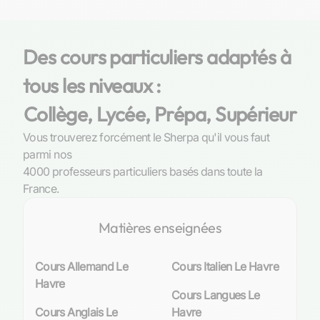
Au sein de la ville du Havre, les établissements
scolaires s’investissent pleinement dans
Des cours particuliers adaptés à
l’enseignement des sciences biologiques. Du
tous les niveaux :
collège au lycée, le curriculum intègre la
biologie comme un pivot essentiel de la culture
Collège, Lycée, Prépa, Supérieur
scientifique. Les lycées, tels que le renommé
er
lycée François 1
ou le lycée Claude Monet,
Vous trouverez forcément le Sherpa qu'il vous faut
offrent non seulement des programmes
parmi nos
classiques mais aussi des spécialisations pour
4000 professeurs particuliers basés dans toute la
les élèves désireux d’approfondir cette
France.
discipline. Ces institutions sont dotées
d’équipements modernes et de laboratoires bien
Matières enseignées
équipés qui permettent une approche pratique
et concrète des concepts étudiés en classe.
Cours Allemand Le
Cours Italien Le Havre
Havre
L’importance de la biologie dans les
Cours Langues Le
programmes scolaires du Havre
Cours Anglais Le
Havre