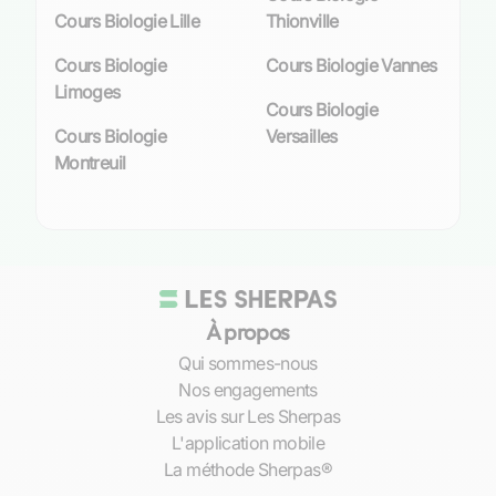
lutte pour assimiler le cycle cellulaire et la
Cours Biologie Lille
Thionville
mitose. Grâce à un
soutien scolaire
personnalisé
, elle bénéficie d’une approche
Cours Biologie
Cours Biologie Vannes
pédagogique adaptée, lui permettant de
Limoges
Cours Biologie
surmonter ses difficultés avec l’aide d’un expert
Cours Biologie
Versailles
en la matière. Les professeurs ne se contentent
Montreuil
pas de transmettre des connaissances ; ils
offrent également des stratégies
d’apprentissage ciblées pour que chaque élève,
tel que Philippe qui s’évertue à comprendre la
photosynthèse, puisse saisir pleinement les
concepts clés.
À propos
Élèves cherchant à se perfectionner ou à
Qui sommes-nous
préparer des examens spécifiques
Nos engagements
Les avis sur Les Sherpas
Certains élèves cherchent non seulement à
L'application mobile
consolider leurs acquis mais également à
La méthode Sherpas®
exceller en biologie dans le but de poursuivre