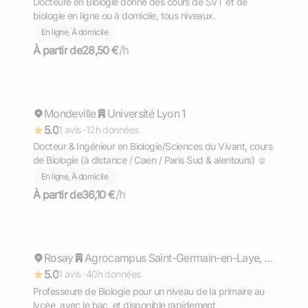
Docteure en Biologie donne des cours de SVT et de
biologie en ligne ou à domicile, tous niveaux.
En ligne, À domicile
À partir de
28,50 €
/h
Valentin
Mondeville
Répond rapidement
Université Lyon 1
5.0
1 avis ·
12h données
Docteur & Ingénieur en Biologie/Sciences du Vivant, cours
de Biologie (à distance / Caen / Paris Sud & alentours) ☺️
En ligne, À domicile
À partir de
36,10 €
/h
Laurine
Rosay
Répond rapidement
Agrocampus Saint-Germain-en-Laye, Chambourcy
5.0
1 avis ·
40h données
Professeure de Biologie pour un niveau de la primaire au
lycée, avec le bac, et disponible rapidement