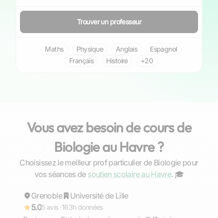
Trouver un professeur
Maths
Physique
Anglais
Espagnol
Français
Histoire
+20
Vous avez besoin de cours de
Biologie au Havre ?
Choisissez le meilleur prof particulier de Biologie pour
Lucile
vos séances de
soutien scolaire au Havre
. ‍🎓
Grenoble
Répond rapidement
Université de Lille
5.0
5 avis ·
163h données