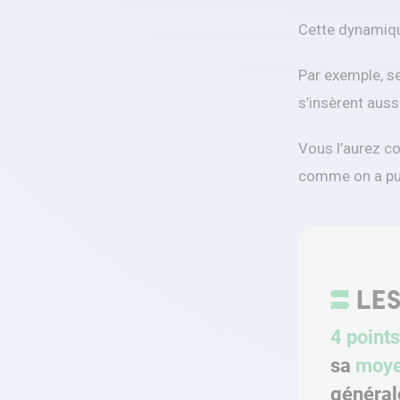
Cette dynamique
Par exemple, s
s’insèrent aus
Vous l’aurez co
comme on a pu l
4 points
sa
moy
général