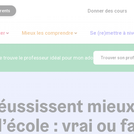
Donner des cours
rents
ter
Mieux les comprendre
Se (re)mettre à ni
Je trouve le professeur idéal pour mon ado
Trouver son pro
 réussissent mieux
’école : vrai ou f