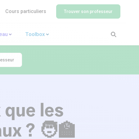
Cours particuliers
Trouver son professeur
veau
Toolbox
fesseur
 que les
aux ? 🧑‍🏫