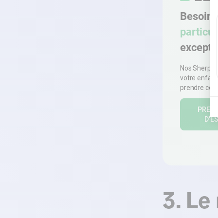
Besoin 
particul
excepti
Nos Sherpas 
votre enfant
prendre conf
PREN
D’E
3. Le