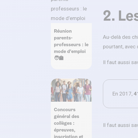
2. Le
Réunion
Au-delà des chi
parents-
professeurs : le
pourtant, avec
mode d’emploi
🧑‍🏫
Il faut aussi s
En 2017,
4
Concours
général des
collèges :
Il faut aussi s
épreuves,
inscription et