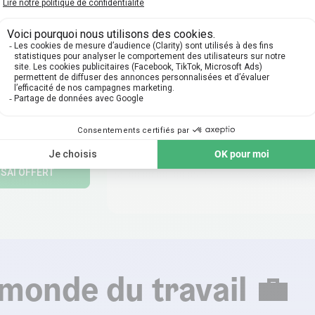
d’un
prof
ier
onnel ? ✨
sont là pour aider
 à progresser et à
iance en lui.
DRE UN COURS
SSAI OFFERT
 monde du travail 💼