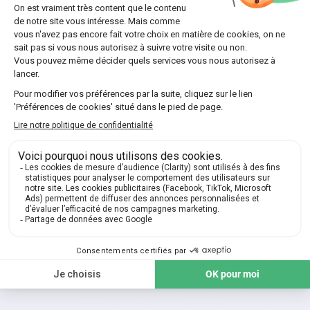
Clémence
HEC Paris
21€/h/h
Le premier
cours particulier
est
offert !
🎁
J’EN PROFITE MAINTENANT