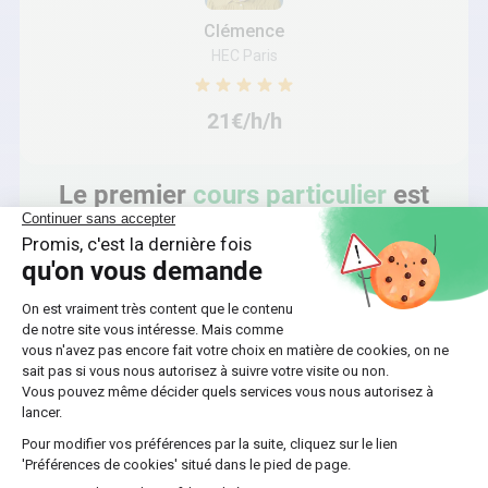
Clémence
HEC Paris
21€/h/h
Le premier
cours particulier
est
offert !
🎁
J’EN PROFITE MAINTENANT
Comment aider mon ado dans
l’apprentissage de la conduite ?