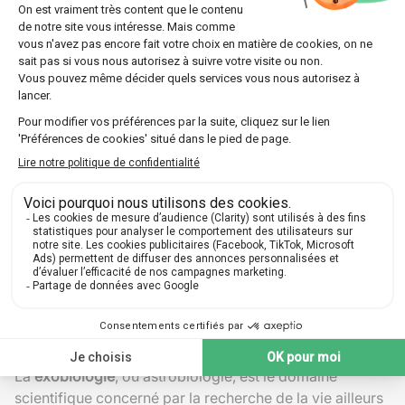
statistiques vitales sur la fréquence des différents types
de planètes dans notre galaxie.
Perspectives avec le télescope PLATO
À venir, le
télescope PLATO
(PLAnetary Transits and
Oscillations of stars), prévu pour lancement en 2026,
vise à caractériser des planètes de type terrestre
situées dans la
zone habitable
de leur étoile. Ce
télescope permettra non seulement de découvrir de
nouvelles
exoplanètes
, mais aussi d'étudier leurs
caractéristiques internes via l'astérosismologie.
Ces études approfondies aideront à raffiner l'
indice de
similarité avec la Terre
, une mesure utilisée pour
comparer les exoplanètes à notre propre planète en
termes de potentiel habitable.
Signes de vie : où en est la science de
l'exobiologie ?
La
exobiologie
, ou astrobiologie, est le domaine
scientifique concerné par la recherche de la vie ailleurs