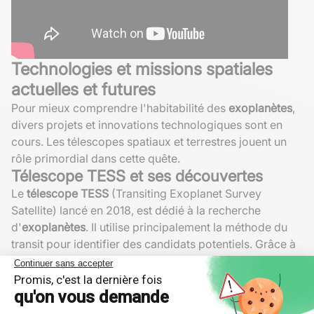
Technologies et missions spatiales
actuelles et futures
Pour mieux comprendre l'habitabilité des
exoplanètes
,
divers projets et innovations technologiques sont en
cours. Les télescopes spatiaux et terrestres jouent un
rôle primordial dans cette quête.
Télescope TESS et ses découvertes
Le
télescope TESS
(Transiting Exoplanet Survey
Satellite) lancé en 2018, est dédié à la recherche
d'
exoplanètes
. Il utilise principalement la méthode du
transit pour identifier des candidats potentiels. Grâce à
sa capacité de surveillance d'un grand nombre
d'étoiles, il permet une couverture détaillée du ciel.
Jusqu'à présent, TESS a découvert plusieurs milliers de
planètes extrasolaires
, aidant ainsi à établir des