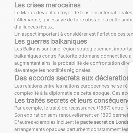
Les crises marocaines
Le Maroc devient un foyer de tensions internationales 
l'Allemagne, qui essaye de faire obstacle à cette ambit
d'alliances rivaux.
Un aspect important à considérer est l'effet de ces ten
Les guerres balkaniques
Les Balkans sont une région stratégiquement important
balkaniques contre l'autorité ottomane donnent lieu à
augmentant ainsi la probabilité de confrontation dire
davantage les hostilités régionales.
Des accords secrets aux déclaration
Les relations entre les nations européennes ne se r
complexité à la diplomatie de cette époque. Ces acco
Les traités secrets et leurs conséquenc
Par exemple, le traité de réassurance (1887) entre l'A
Son expiration sans renouvellement en 1890 permet ce
D'autres exemples incluent le
pacte secret de Londre
arrangements opaques perturbent constamment les analy