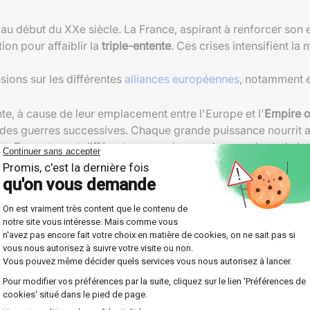
au début du XXe siècle. La France, aspirant à renforcer son e
ion pour affaiblir la
triple-entente
. Ces crises intensifient la
sions sur les différentes
alliances européennes
, notamment en
e, à cause de leur emplacement entre l'Europe et l'
Empire 
 des guerres successives. Chaque grande puissance nourrit al
cte. En soutenant différents camps locaux, les membres de la
s de guerre
ésument pas uniquement aux alliances publiques. De nombreux
rds occultes engendrent des malentendus et exacerbent les su
es
llemagne et la Russie est signé pour éviter une double confron
pendant l'établissement de la double-entente franco-russe, p
s
de 1915, qui assure le ralliement de l'Italie à la
triple-entente
ses des chefs d'État sur les intentions réelles de leurs vois