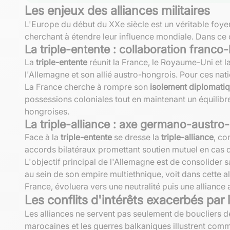
Les enjeux des alliances militaires
L'Europe du début du XXe siècle est un véritable foye
cherchant à étendre leur influence mondiale. Dans ce 
La triple-entente : collaboration franco
La
triple-entente
réunit la France, le Royaume-Uni et la
l'Allemagne et son allié austro-hongrois. Pour ces natio
La France cherche à rompre son
isolement diplomati
possessions coloniales tout en maintenant un équilibre
hongroises.
La triple-alliance : axe germano-austro-i
Face à la
triple-entente
se dresse la
triple-alliance
, co
accords bilatéraux promettant soutien mutuel en cas 
L'objectif principal de l'Allemagne est de consolider
au sein de son empire multiethnique, voit dans cette al
France, évoluera vers une neutralité puis une alliance
Les conflits d'intérêts exacerbés par 
Les alliances ne servent pas seulement de boucliers d
marocaines et les guerres balkaniques illustrent comment