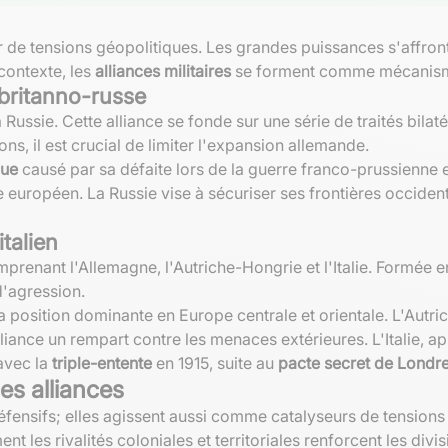
r de tensions géopolitiques. Les grandes puissances s'affron
contexte, les
alliances militaires
se forment comme mécanisme
-britanno-russe
 Russie. Cette alliance se fonde sur une série de traités bila
ns, il est crucial de limiter l'expansion allemande.
que
causé par sa défaite lors de la guerre franco-prussienne
 européen. La Russie vise à sécuriser ses frontières occiden
talien
mprenant l'Allemagne, l'Autriche-Hongrie et l'Italie. Formée 
d'agression.
 sa position dominante en Europe centrale et orientale. L'Aut
liance un rempart contre les menaces extérieures. L'Italie, ap
 avec la
triple-entente
en 1915, suite au
pacte secret de Londr
les alliances
éfensifs; elles agissent aussi comme catalyseurs de tensions 
 les rivalités coloniales et territoriales renforcent les divis