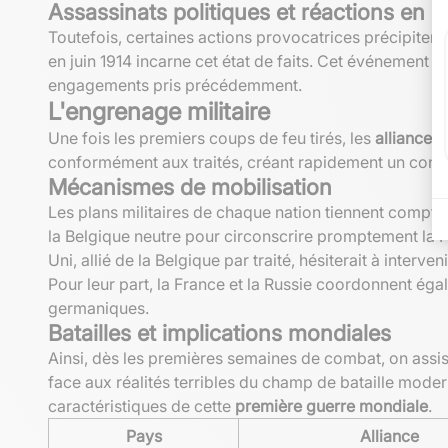
Assassinats politiques et réactions en c
Toutefois, certaines actions provocatrices précipitent
en juin 1914 incarne cet état de faits. Cet événement 
engagements pris précédemment.
L'engrenage militaire
Une fois les premiers coups de feu tirés, les
alliances
a
conformément aux traités, créant rapidement un confl
Mécanismes de mobilisation
Les plans militaires de chaque nation tiennent compte 
la Belgique neutre pour circonscrire promptement la F
Uni, allié de la Belgique par traité, hésiterait à interv
Pour leur part, la France et la Russie coordonnent ég
germaniques.
Batailles et implications mondiales
Ainsi, dès les premières semaines de combat, on assist
face aux réalités terribles du champ de bataille moder
caractéristiques de cette
première guerre mondiale
.
Pays
Alliance