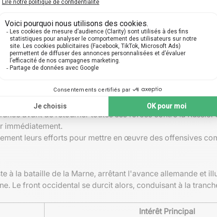
haîne
 directement le déclenchement des hostilités. L'assassinat d
provoque aussitôt une cascade de déclarations de guerre en ap
ccélèrent la mobilisation des armées sur tous les fronts. 
it mondial.
de ces obligations d'alliance. Par exemple, le plan Schlieffe
rance avant de retourner toutes ses forces contre la Russie. 
enir immédiatement.
alement leurs efforts pour mettre en œuvre des offensives co
e à la bataille de la Marne, arrêtant l'avance allemande et i
ne. Le front occidental se durcit alors, conduisant à la tran
Intérêt Principal