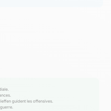
iale.
sances.
ieffen guident les offensives.
 guerre.