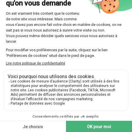
d'influence.
Missionnaires nestoriens et autres
influences chrétiennes
Parmi les premiers chrétiens à arpenter
la route de la
soie
figurent les missionnaires nestoriens. Leur objectif
était clair : propager la foi chrétienne et établir des
congrégations en dehors des frontières romaines
traditionnelles. Quelques aspects marquants de cette
expansion :
Établissement de diocèses en Perse et jusqu'au
Turkménistan actuel.
Traduction de la Bible en langues locales pour
toucher davantage de convertis potentiels.
Création de lieux de culte et d'hôpitaux offrant des
services aux voyageurs, indépendamment de leur
confession.
Cette approche humanitaire attirait souvent ceux qui
cherchaient une alternative aux religions locales, alors
même que les influences byzantines favorisaient une