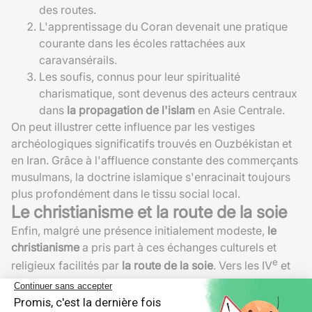
des routes.
L'apprentissage du Coran devenait une pratique
courante dans les écoles rattachées aux
caravansérails.
Les soufis, connus pour leur spiritualité
charismatique, sont devenus des acteurs centraux
dans
la propagation de l'islam
en Asie Centrale.
On peut illustrer cette influence par les vestiges
archéologiques significatifs trouvés en Ouzbékistan et
en Iran. Grâce à l'affluence constante des commerçants
musulmans, la doctrine islamique s'enracinait toujours
plus profondément dans le tissu social local.
Le christianisme et la route de la soie
Enfin, malgré une présence initialement modeste,
le
christianisme
a pris part à ces échanges culturels et
e
religieux facilités par
la route de la soie
. Vers les IV
et
e
V
siècles, des communautés chrétiennes apparaissent
en Perse, profitant de ce réseau pour élargir leur sphère